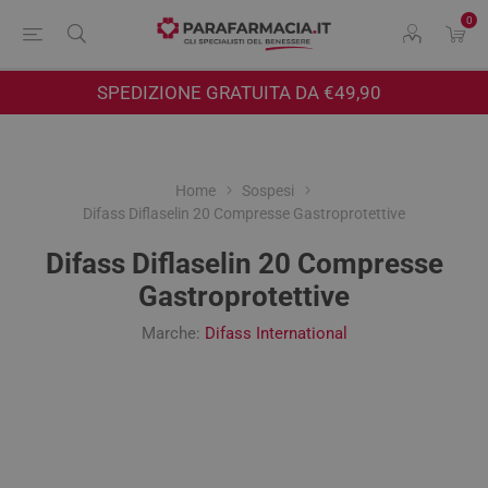
0
SPEDIZIONE GRATUITA DA €49,90
Home
Sospesi
Difass Diflaselin 20 Compresse Gastroprotettive
Difass Diflaselin 20 Compresse
Gastroprotettive
Marche:
Difass International