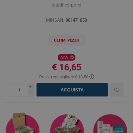
liquidi corporei.
MINSAN:
981471853
ULTIMI PEZZI!
ora
€ 16,65
ⓘ
Prezzo consigliato:
€ 18,50
i
ACQUISTA
h