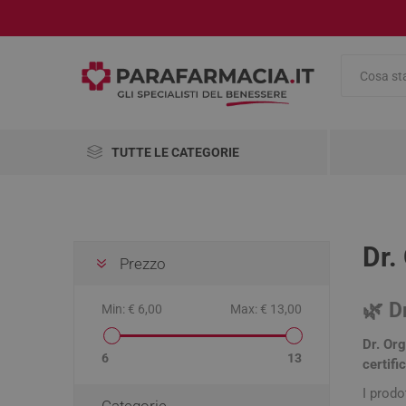
TUTTE LE CATEGORIE
Integratori Alimentari
Salute e Benessere
Dr.
Prezzo
Cosmetici
AbbVie
Abiogen
Aboca
Pharma
🌿
D
Min:
€ 6,00
Max:
€ 13,00
Medicinali
Dr. Or
Omeopatici
Alimenti
Antinau
Viso
Antinfia
Compre
Accessor
Disinfet
Pennelli
6
13
certific
Cambio 
Analgesi
Antirugh
Mascher
Articoli Sanitari
I prod
Dolori m
Categorie