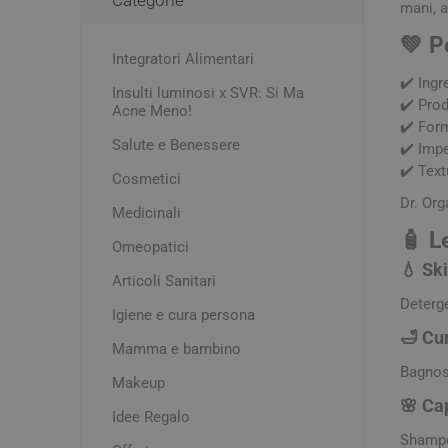
mani, a
Acne e P
Igiene e cura persona
Dolori m
💚 P
Creme C
Integratori Alimentari
Mal di t
Mamma e bambino
Detergen
✔️ Ingr
Insulti luminosi x SVR: Si Ma
✔️ Prod
Makeup
Esfolian
Acne Meno!
✔️ Form
Idratanti
Salute e Benessere
Occhi, Co
Pomate
✔️ Impe
Latti Arti
✔️ Text
Macchie
Test di 
Cosmetici
Dr. Org
Mascher
Medicinali
Rossore
🧴 L
Controll
Omeopatici
Disturbi
Trattame
💧 Sk
Drenanti 
Smalti
Articoli Sanitari
Deterge
Assorbi
Igiene e cura persona
e senso 
🛁 Cu
Contusio
Mamma e bambino
Distorsi
Bagnosc
Makeup
🌸 Cap
Idee Regalo
Deodora
Shampoo