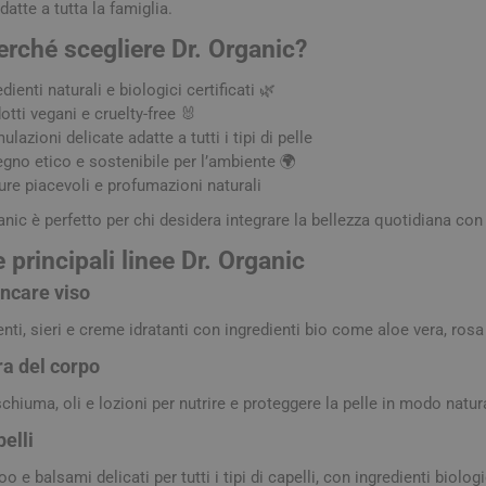
datte a tutta la famiglia.
elle Grassa
Gambe pesanti
Anticellulite
Correttori
Balsami e 
Assorbenti
Matite Occh
uscolari
erché scegliere Dr. Organic?
olorate
Benessere Cardiovascolare
Smagliature ed Elasticizzanti
Fondotinta
Colorazioni
Detergenti e
Ombretti
esta e emicrania
ti e Struccanti
Snellenti e Rassodanti
Primer e fissatori
Trattamenti
Lavande e O
Matite sopr
edienti naturali e biologici certificati 🌿
otti vegani e cruelty-free 🐰
ti
Esfolianti e Scrub
Fissativi
Trattamenti 
Lubrificanti
ulazioni delicate adatte a tutti i tipi di pelle
 e Lenitivi
Idratanti e Nutrienti
Trattamenti
lliri e Vista
Cura della pelle
Sciroppi e Spray Nasali
Lassativi e
gno etico e sostenibile per l’ambiente 🌍
Trattamenti 
ficiali
Allattamento e Postparto
Bagnet
ure piacevoli e profumazioni naturali
 Cutanee
Lenitivi e Protettivi
Protettivi
Gravidanza
Ortopedia
Autotest e a
Deterg
anic è perfetto per chi desidera integrare la bellezza quotidiana co
e Viso
Gambe Pesanti
Emorroidi e
Solette comfort
Creme 
 e Couperose
Acque Profumate, Profumi e
e principali linee Dr. Organic
o del peso
Ciclo Mestruale e
Protettivi e Correttivi del
Colesterolo
Olii
 Dermatologici
Menopausa
Disturbi Ginecologici
Piede
Disturbi Ve
Salviet
nti occhi
incare viso
e anticellulite
Access
nti, sieri e creme idratanti con ingredienti bio come aloe vera, rosa
mento, metabolismo
di fame
ra del corpo
ni, Ematomi e
Calze e Collant
Orecchini e 
oni
hiuma, oli e lozioni per nutrire e proteggere la pelle in modo natur
elli
nti
Depilazione
Talco
 e balsami delicati per tutti i tipi di capelli, con ingredienti biolog