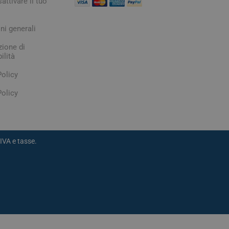
attivare il tuo
ni generali
zione di
ilità
Policy
olicy
IVA e tasse.