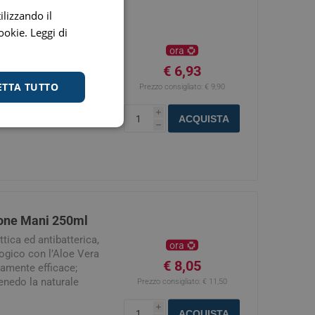
digestione
ilizzando il
 Flacone 250ml
Funzione epatica
cookie.
Leggi di
ricco e lenitivo a
ora
progettato per
€ 6,93
ficacemente batteri
ETTA TUTTO
turalmente fresca e
Prezzo consigliato:
€ 9,90
polisaccaridi contenuti
urano una istantanea
i
ACQUISTA
h
rate e protette.
nghie
Occhi e Vista
pone Mani 250ml
tica ed antibatterica,
ora
logico con l’Aloe Vera
€ 8,05
tamente efficace;
enedo la naturale
Prezzo consigliato:
€ 11,50
ndola clinicamente
i
ACQUISTA