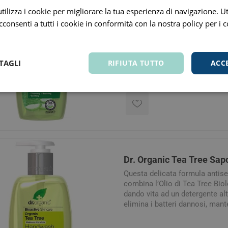
ilizza i cookie per migliorare la tua esperienza di navigazione. Ut
Dr. Organic Sapone Mani
consenti a tutti i cookie in conformità con la nostra policy per i 
Questo sapone liquido naturale 
base di Aloe Vera Biologica è 
eliminare delicatamente ma ef
TAGLI
RIFIUTA TUTTO
ACC
dannosi, lasciando la pelle na
clinicamente pulita. I potenti 
in questa formula unica assic
sensazione di mani lenite, risto
arie
Tonici e stimolanti
Capelli e U
Memoria e Concentrazione
te
Dr. Organic Tea Tree Sa
e Vie Urinarie
Questa delicata formula antiset
combina l’Olio di Tea Tree Bio
dando vita ad un detergente al
elimina i batteri dannosi, mant
freschezza della pelle, lascia
pulita ed idratata.