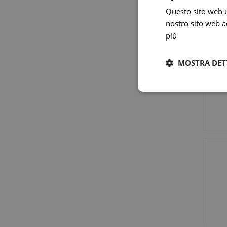
Questo sito web ut
nostro sito web ac
più
MOSTRA DET
Vie Urin
Cistite
Prostati
Benesser