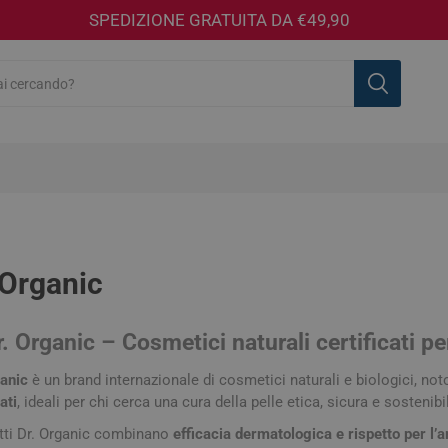
SPEDIZIONE GRATUITA DA €49,90
 Organic
Acarpia
Adegua
A-DERMA
Aftir
Farmaceutici
r. Organic
– Cosmetici naturali certificati p
ganic
è un brand internazionale di cosmetici naturali e biologici, not
 speciali
sea
mmatori e
sse
i Sanitari
tanti e Detergenti
 e accessori
Circolazione e Microcircolo
Benessere Sessuale
Corpo
Allergie e Antistaminici
Fiale
Aghi e Siringhe
Sapone Mani
Makeup Viso
Naturali e f
Insettorepel
Capelli
Colliri, Occ
Gocce
Garze, Cero
Igiene Inti
Makeup Oc
ati
, ideali per chi cerca una cura della pelle etica, sicura e sostenib
del Pannolino
Biberon e Tettarelle
Ciucci
ci
e e Antiage
ine e Guanti
Emorroidi
Detergenti
Cipria, Terra e Fard
Shampoo
Pannoloni e
Mascara e E
otti Dr. Organic combinano
efficacia dermatologica e rispetto per l’
estruali