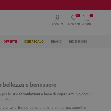
(0)
0
Account
Desideri
€ 0,00
OFFERTE
IDEE REGALO
BRAND
RECENSIONI
AG Pharma
Agave
Ahava
Farmaceutici
er bellezza e benessere
o per le sue
formulazioni a base di ingredienti biologici
itoterapici
lenti
hi e Vista
tti e Medicazioni
ma
chi
Tosse, naso e gola
Naso e Orecchie
Labbra
Gola, Bocca, Denti e
Globuli
Elettromedicali
Igiene Orale
Makeup Labbra
ile. 🌱✨
 e Succhietti
Gengive
 Incontinenza
yeliner
Spray gola
Idratanti e Protettivi
Dentifrici
Lip Gloss
ambiente
, offrendo soluzioni per viso, corpo, capelli e