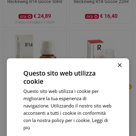
Reckeweg R14 Gocce 50ml
Reckeweg R18 Gocce 22ml
€ 24,89
€ 16,40
ora
ora
Prezzo consigliato:
€ 26,20
×
Questo sito web utilizza
cookie
Questo sito web utilizza i cookie per
migliorare la tua esperienza di
Reckeweg R14 Gocce 22ml
Reckeweg R1 Gocce 22ml
navigazione. Utilizzando il nostro sito web
acconsenti a tutti i cookie in conformità
€ 18,30
€ 18,30
ora
ora
con la nostra policy per i cookie.
Leggi di
Prezzo consigliato:
€ 20,13
Prezzo consigliato:
€ 20,13
più