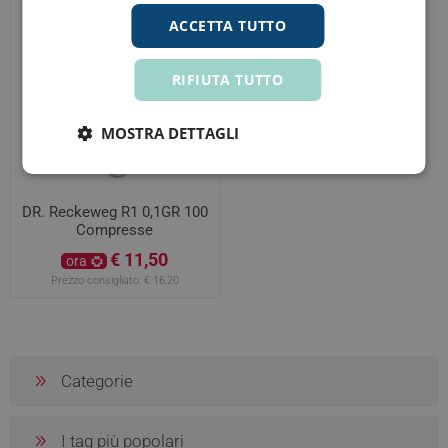
ACCETTA TUTTO
RIFIUTA TUTTO
MOSTRA DETTAGLI
DR. Reckeweg R1 0,1GR 100
Compresse
€ 11,50
ora
Prezzo consigliato:
€ 16,20
Categorie
I tag più popolari