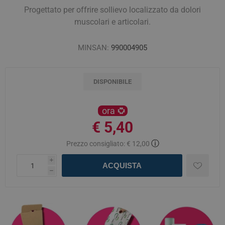
Progettato per offrire sollievo localizzato da dolori
muscolari e articolari.
MINSAN:
990004905
DISPONIBILE
ora
€ 5,40
ⓘ
Prezzo consigliato:
€ 12,00
i
ACQUISTA
h