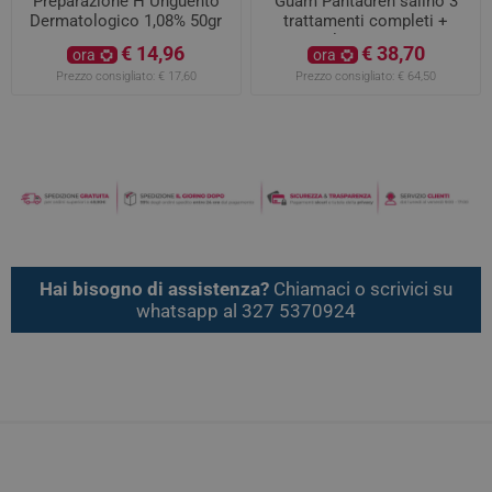
Preparazione H Unguento
Guam Pantadren salino 3
Dermatologico 1,08% 50gr
trattamenti completi +
pantalone protettivo
€ 14,96
€ 38,70
ora
ora
Prezzo consigliato:
€ 17,60
Prezzo consigliato:
€ 64,50
Hai bisogno di assistenza?
Chiamaci o scrivici su
whatsapp al 327 5370924