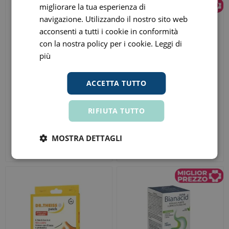
migliorare la tua esperienza di
navigazione. Utilizzando il nostro sito web
acconsenti a tutti i cookie in conformità
con la nostra policy per i cookie.
Leggi di
più
ACCETTA TUTTO
RIFIUTA TUTTO
Dr. Theiss Arnica Gel Forte
Calmostill soluzione unica
100ml
multiattiva 500ml
MOSTRA DETTAGLI
€ 6,98
€ 4,80
ora
ora
Prezzo consigliato:
€ 15,50
Prezzo consigliato:
€ 9,60