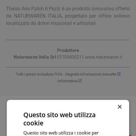
Theiss Arni Patch 6 Pezzi è un prodotto innovativo offerto
da NATURWAREN ITALIA, progettato per offrire sollievo
localizzato da dolori muscolari e articolari.
Produttore
Naturwaren Italia Srl
01705430211 www.naturwaren.it
Tutti i prezzi includono l'IVA -
Segnala informazioni inesatte
-
Informativa
×
Questo sito web utilizza
Altri clienti hanno acquistato anche
cookie
Questo sito web utilizza i cookie per