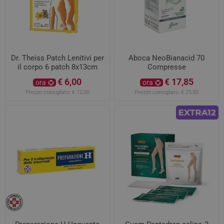
Dr. Theiss Patch Lenitivi per
Aboca NeoBianacid 70
il corpo 6 patch 8x13cm
Compresse
€ 6,00
€ 17,85
ora
ora
Prezzo consigliato:
€ 12,00
Prezzo consigliato:
€ 25,50