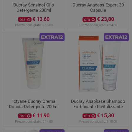
Ducray Sensinol Olio
Ducray Anacaps Expert 30
Detergente 200ml
Capsule
€ 13,60
€ 23,80
ora
ora
Prezzo consigliato:
€ 16,00
Prezzo consigliato:
€ 34,00
Ictyane Ducray Crema
Ducray Anaphase Shampoo
Doccia Detergente 200ml
Fortificante Rivitalizzante
200ml
€ 11,90
€ 15,30
ora
ora
Prezzo consigliato:
€ 14,00
Prezzo consigliato:
€ 18,00