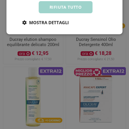
RIFIUTA TUTTO
MOSTRA DETTAGLI
Ducray elution shampoo
Ducray Sensinol Olio
equilibrante delicato 200ml
Detergente 400ml
€ 12,95
€ 18,28
ora
ora
Prezzo consigliato:
€ 17,50
Prezzo consigliato:
€ 21,50