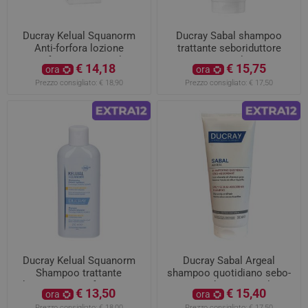
Ducray Kelual Squanorm
Ducray Sabal shampoo
Anti-forfora lozione
trattante seboriduttore
rinfrescante 190ml
200ml
€ 14,18
€ 15,75
ora
ora
Prezzo consigliato:
€ 18,90
Prezzo consigliato:
€ 17,50
Ducray Kelual Squanorm
Ducray Sabal Argeal
Shampoo trattante
shampoo quotidiano sebo-
idratante per Forfora secca
assorbente 200ml
€ 13,50
€ 15,40
ora
ora
200ml
Prezzo consigliato:
€ 18,00
Prezzo consigliato:
€ 17,50