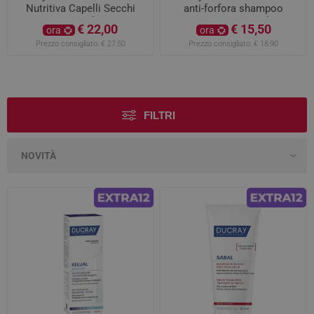
Nutritiva Capelli Secchi
anti-forfora shampoo
150ml
trattante 100ml
€ 22,00
€ 15,50
ora
ora
Prezzo consigliato:
€ 27,50
Prezzo consigliato:
€ 18,90
FILTRI