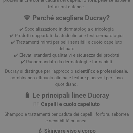
problematiche come caduta dei capelli, forfora, pelle sensibile e
irritazioni cutanee.
💙 Perché scegliere Ducray?
✔️ Specializzazione in dermatologia e tricologia
✔️ Prodotti supportati da studi clinici e test dermatologici
✔️ Trattamenti mirati per pelli sensibili e cuoio capelluto
delicato
✔️ Elevati standard qualitativi e sicurezza dei prodotti
✔️ Raccomandato da dermatologi e farmacisti
Ducray si distingue per l’approccio
scientifico e professionale
,
combinando efficacia clinica e texture piacevoli per l’uso
quotidiano.
🧴 Le principali linee Ducray
💇‍♀️ Capelli e cuoio capelluto
Shampoo e trattamenti per caduta dei capelli, forfora, seborrea
e sensibilità cutanea.
💧 Skincare viso e corpo