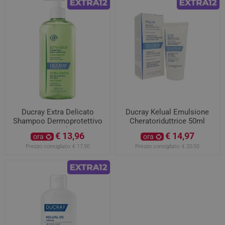
Ducray Extra Delicato
Ducray Kelual Emulsione
Shampoo Dermoprotettivo
Cheratoriduttrice 50ml
400ml
€ 13,96
€ 14,97
ora
ora
Prezzo consigliato:
€ 17,90
Prezzo consigliato:
€ 20,50