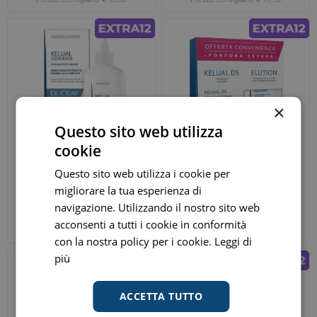
×
Questo sito web utilizza
cookie
Questo sito web utilizza i cookie per
Ducray Kelual Squanorm
Ducray Kelual DS shampoo
migliorare la tua esperienza di
Lozione Fresh Control
trattante 100ml + shampoo
navigazione. Utilizzando il nostro sito web
200ml
Elution 200ml da alternare
€ 17,01
€ 19,05
ora
ora
acconsenti a tutti i cookie in conformità
Prezzo consigliato:
€ 18,90
Prezzo consigliato:
€ 24,90
con la nostra policy per i cookie.
Leggi di
più
ACCETTA TUTTO