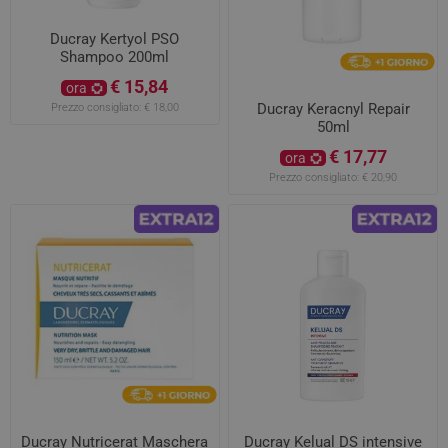
Ducray Kertyol PSO
Shampoo 200ml
€ 15,84
ora
Ducray Keracnyl Repair
Prezzo consigliato:
€ 18,00
50ml
€ 17,77
ora
Prezzo consigliato:
€ 20,90
Ducray Nutricerat Maschera
Ducray Kelual DS intensive