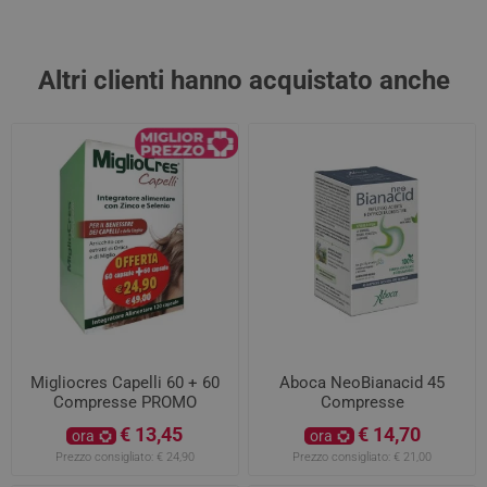
Altri clienti hanno acquistato anche
Migliocres Capelli 60 + 60
Aboca NeoBianacid 45
Compresse PROMO
Compresse
€ 13,45
€ 14,70
ora
ora
Prezzo consigliato:
€ 24,90
Prezzo consigliato:
€ 21,00