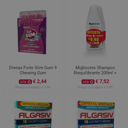
Drenax Forte Slim Gum 9
Migliocres Shampoo
Chewing Gum
Riequilibrante 200ml +
200ml OMAGGIO
€ 2,44
€ 7,52
ora
ora
Prezzo consigliato:
€ 3,49
Prezzo consigliato:
€ 9,90