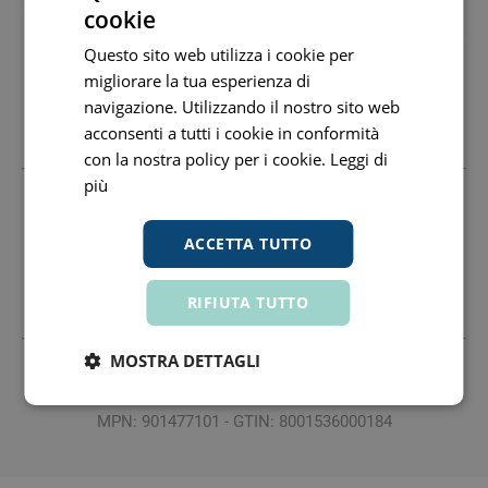
cookie
esclusivamente igienica. Evitare l'uso in caso di comprovata
allergia alla cera e/o alla cera d'api. Evitare l'uso in presenza
Questo sito web utilizza i cookie per
di qualsiasi patologia dell'orecchio.
migliorare la tua esperienza di
Conservazione:
navigazione. Utilizzando il nostro sito web
Conservare in luoghi asciutti con temperatura inferiore ai
acconsenti a tutti i cookie in conformità
40°C.
con la nostra policy per i cookie.
Leggi di
più
Distributore Nazionale
Sergio Brogi E Figli Srl
05288970485
ACCETTA TUTTO
Sede Legale E Amm.Va: Via Francesco Petrarca 118/120
50041 Calenzano Fi 055-8826794 Fax: 055-8826793 Email:
RIFIUTA TUTTO
Info@Brogi.Biz
MOSTRA DETTAGLI
Tutti i prezzi includono l'IVA -
Segnala informazioni inesatte
-
Informativa
MPN: 901477101 - GTIN: 8001536000184