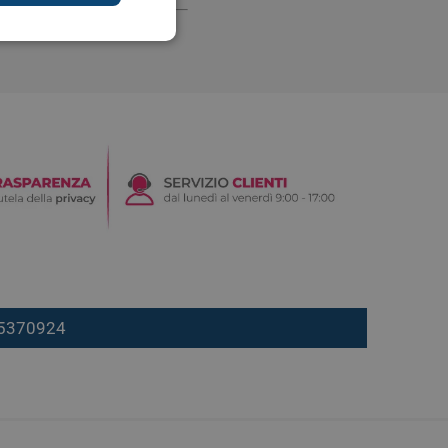
digestione
Funzione epatica
nghie
Occhi e Vista
7 5370924