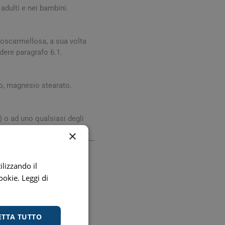
Stomaco e Intestino
adulti e nei bambini.
 e Ragadi
Creme Piedi e Antiodore
ori
enità
Ossa e Articolazioni
oscarmellosa, a sua volta
dere paragrafo 6.1.
to, magnesio stearato.
 o ad uno qualsiasi degli
×
per lo Sport
Stomaco e Intestino
Gonfiore e gas
ilizzando il
Fermenti lattici e probiotici
cookie.
Leggi di
ail:
Regolarità intestinale e
lassativi
 Email:
ETTA TUTTO
Acidità, reflusso e