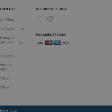
O CLIENTI
SEGUICI SUI SOCIAL
ni e Resi
à di pagamento
PAGAMENTI SICURI
i acquisti e
attivare il tuo
ni generali
zione di
ilità
Policy
olicy
IVA e tasse.