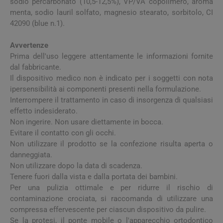
sodio percarbonato (10,5-12,5%), VP/VA copolimero, aroma
menta, sodio lauril solfato, magnesio stearato, sorbitolo, CI
42090 (blue n.1).
Avvertenze
Prima dell'uso leggere attentamente le informazioni fornite
dal fabbricante.
Il dispositivo medico non è indicato per i soggetti con nota
ipersensibilità ai componenti presenti nella formulazione.
Interrompere il trattamento in caso di insorgenza di qualsiasi
effetto indesiderato.
Non ingerire. Non usare diettamente in bocca.
Evitare il contatto con gli occhi.
Non utilizzare il prodotto se la confezione risulta aperta o
danneggiata.
Non utilizzare dopo la data di scadenza.
Tenere fuori dalla vista e dalla portata dei bambini.
Per una pulizia ottimale e per ridurre il rischio di
contaminazione crociata, si raccomanda di utilizzare una
compressa effervescente per ciascun dispositivo da pulire.
Se la protesi, il ponte mobile o l'apparecchio ortodontico