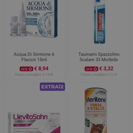
Acqua Di Sirmione 6
Taumarin Spazzolino
Flaconi 15ml
Scalare 33 Morbido
€ 8,94
€ 3,32
ora
ora
Prezzo consigliato:
€ 14,90
Prezzo consigliato:
€ 5,10