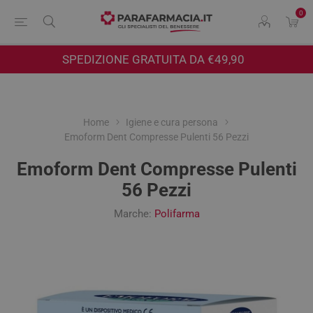
0
SPEDIZIONE GRATUITA DA €49,90
Home
Igiene e cura persona
Emoform Dent Compresse Pulenti 56 Pezzi
Emoform Dent Compresse Pulenti
56 Pezzi
Marche:
Polifarma