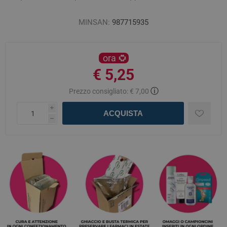
MINSAN:
987715935
ora
€ 5,25
ⓘ
Prezzo consigliato:
€ 7,00
i
ACQUISTA
h