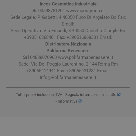
Incos Cosmetica Industriale
Sr
00598781201 www.incosgroup.it
Sede Legale: P. Gobetti, 4 40050 Funo Di Argelato Bo Fax:
Email:
Sede Operativa: Via Einaudi, 8 40050 Castello D'argile Bo
+390516868401 Fax: +390516868301 Email:
Distributore Nazionale
Polifarma Benessere
Srl
04888070960 www.polifarmabenessere.it
Sede: Via Del Poggio Laurentino, 2 144 Roma Rm
+39065414941 Fax: +39065431281 Email:
Info@Polifarmabenessere.It
Tutti i prezzi includono l'IVA -
Segnala informazioni inesatte
-
Informativa