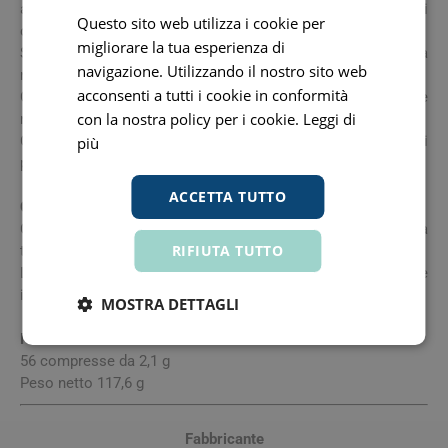
agevole farlo. Continuare a sciacquare. Se l'irritazione degli
Questo sito web utilizza i cookie per
occhi persiste, consultare un medico.
migliorare la tua esperienza di
Smaltire il prodotto/recipiente in conformità alla
navigazione. Utilizzando il nostro sito web
regolamentazione locale/regionale/nazionale.
acconsenti a tutti i cookie in conformità
Contiene: perossodisolfato di potassio. Può provocare
con la nostra policy per i cookie.
Leggi di
reazione allergica.
Contiene: bis (perossimonosolfato) bis(solfato) di
più
pentapotassio, sodio percarbonato.
ACCETTA TUTTO
Conservazione
Conservare in luogo asciutto, lontano dal calore, a
RIFIUTA TUTTO
temperatura inferiore a 25 °C.
La data di scadenza si riferisce al prodotto in confezione
integra e conservato in modo corretto.
MOSTRA DETTAGLI
Formato
56 compresse da 2,1 g
Peso netto 117,6 g
Fabbricante