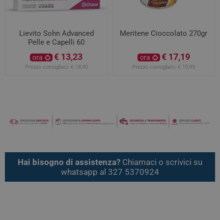
Lievito Sohn Advanced
Meritene Cioccolato 270gr
Pelle e Capelli 60
Compresse
€ 13,23
€ 17,19
ora
ora
Prezzo consigliato:
€ 18,90
Prezzo consigliato:
€ 19,99
Hai bisogno di assistenza?
Chiamaci o scrivici su
whatsapp al 327 5370924