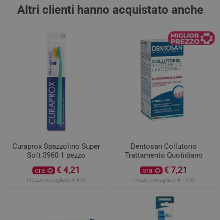
Altri clienti hanno acquistato anche
Curaprox Spazzolino Super
Dentosan Collutorio
Soft 3960 1 pezzo
Trattamento Quotidiano
200ml
€ 4,21
€ 7,21
ora
ora
Prezzo consigliato:
€ 6,90
Prezzo consigliato:
€ 10,30