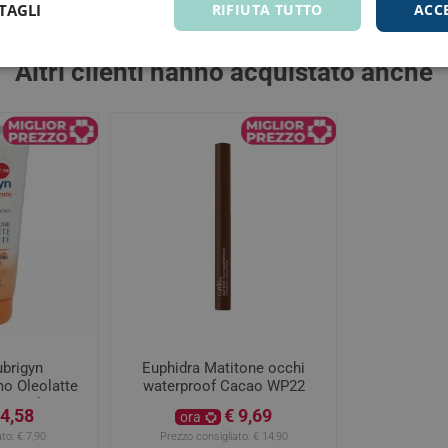
TAGLI
RIFIUTA TUTTO
ACC
Altri clienti hanno acquistato anche
brigyn
Euphidra Matitone occhi
mo Oleolatte
waterproof Cacao WP22
200 ml
 4,58
€ 9,69
ora
to:
€ 7,90
Prezzo consigliato:
€ 14,90