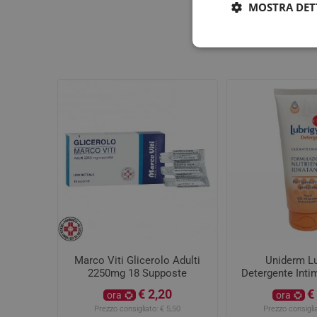
MOSTRA DET
Marco Viti Glicerolo Adulti
Uniderm Lu
2250mg 18 Supposte
Detergente Inti
Cremoso 
€ 2,20
€
ora
ora
Prezzo consigliato:
€ 5,50
Prezzo consiglia