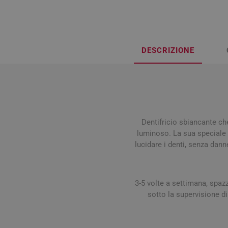
Influenz
Cura Man
Uomo
Latte e
Febbre
Cura Ung
Viso e B
Spray e 
Igiene O
Antiossi
Mal di g
Calli e 
Capelli
Stick e 
DESCRIZIONE
Naso ch
Verruch
Corpo
Tosse
Vescich
Accessor
Dentifricio sbiancante ch
luminoso. La sua speciale f
lucidare i denti, senza dann
Pelle e S
Tonici e
3-5 volte a settimana, spazz
sotto la supervisione di