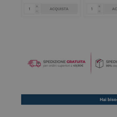
i
i
ACQUISTA
AC
h
h
Hai biso