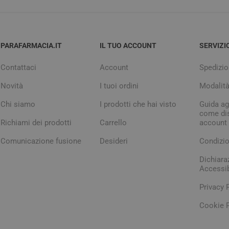
PARAFARMACIA.IT
IL TUO ACCOUNT
SERVIZI
Contattaci
Account
Spedizio
Novità
I tuoi ordini
Modalit
Chi siamo
I prodotti che hai visto
Guida agl
come dis
Richiami dei prodotti
Carrello
account
Comunicazione fusione
Desideri
Condizio
Dichiara
Accessib
Privacy 
Cookie P