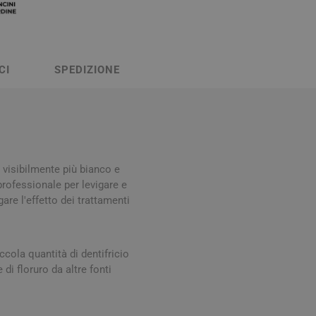
Stomaco e Intestino
 e Ragadi
Creme Piedi e Antiodore
ori
enità
Ossa e Articolazioni
CI
SPEDIZIONE
 visibilmente più bianco e
professionale per levigare e
are l'effetto dei trattamenti
per lo Sport
Stomaco e Intestino
Gonfiore e gas
Fermenti lattici e probiotici
ccola quantità di dentifricio
di floruro da altre fonti
Regolarità intestinale e
lassativi
Acidità, reflusso e