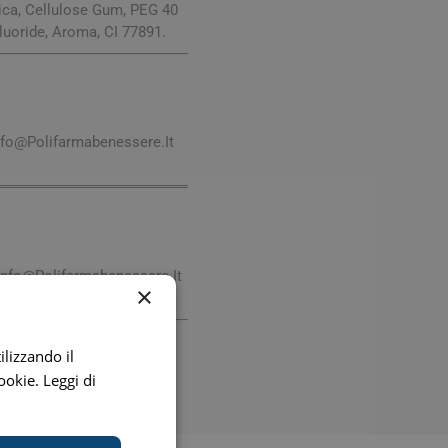
digestione
ilica, Cellulose Gum, PEG 40
luoride, Aroma, CI 77891.
Funzione epatica
nfo@Polifarmabenessere.It
nghie
Occhi e Vista
Info@Polifarmabenessere.It
×
iva
ilizzando il
cookie.
Leggi di