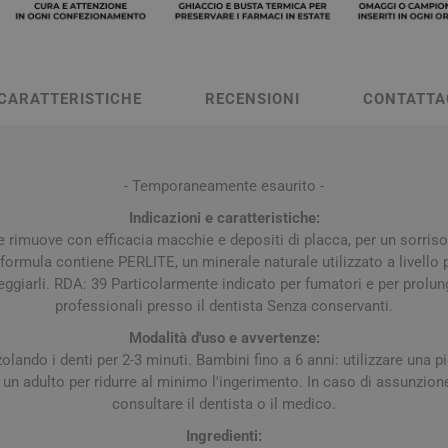
a e Raffreddore
i e Piedi
Notte e serenità
Orecchie
Solari
Creme Mani
 Creme Deo
hie e Micosi
arba
Protezione Molto Alta
Lozioni
rale Bimbo
Pulizia del Nasino
Access
danti
ola
Duroni
Multivitaminici a Sali
Notte e Ser
Protezione Alta
Roll On
Minerali
CARATTERISTICHE
RECENSIONI
CONTATTA
iuso
e
Protezione Media
e
Protezione Bassa
i Mani e Piedi
Solari per Bambini
- Temporaneamente esaurito -
Doposole
Indicazioni e caratteristiche:
e rimuove con efficacia macchie e depositi di placca, per un sorriso
Autoabbronzanti e
Intensificatori
ormula contiene PERLITE, un minerale naturale utilizzato a livello 
eggiarli. RDA: 39 Particolarmente indicato per fumatori e per prolung
olari
Sistema Immunitario
Integratori 
professionali presso il dentista Senza conservanti.
 Multivitaminici
Veterinaria
Modalità d'uso e avvertenze:
olando i denti per 2-3 minuti. Bambini fino a 6 anni: utilizzare una pi
Per Cani
 un adulto per ridurre al minimo l'ingerimento. In caso di assunzione 
Per Gatti
consultare il dentista o il medico.
Per Entrambi
Ingredienti: