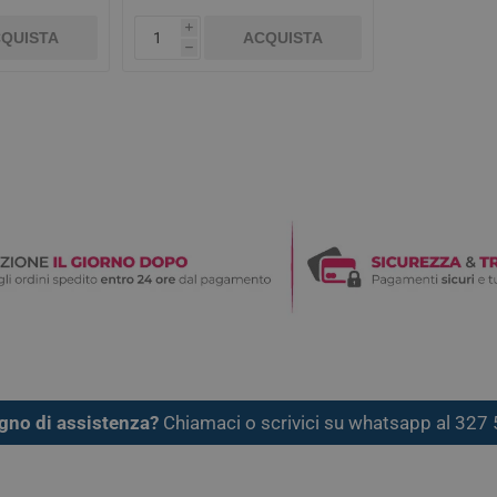
i
QUISTA
ACQUISTA
h
gno di assistenza?
Chiamaci o scrivici su whatsapp al 32