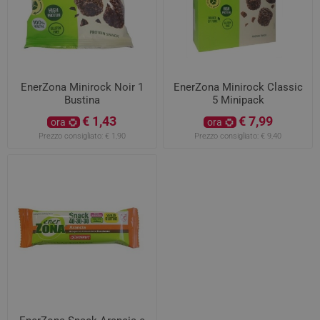
EnerZona Minirock Noir 1
EnerZona Minirock Classic
Bustina
5 Minipack
€ 1,43
€ 7,99
ora
ora
Prezzo consigliato:
€ 1,90
Prezzo consigliato:
€ 9,40