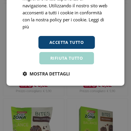
navigazione. Utilizzando il nostro sito web
acconsenti a tutti i cookie in conformità
con la nostra policy per i cookie.
Leggi di
più
ACCETTA TUTTO
RIFIUTA TUTTO
EnerZona Balance Frollini
EnerZona Frollini con
MOSTRA DETTAGLI
Cocco 250gr
Quinoa e Amaranto 250gr
€ 5,02
€ 5,02
ora
ora
Prezzo consigliato:
€ 5,90
Prezzo consigliato:
€ 5,90