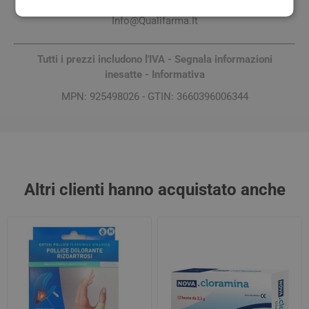
+390523803026 Fax: +390523806172 Email:
Info@Qualifarma.It
Tutti i prezzi includono l'IVA -
Segnala informazioni
inesatte
-
Informativa
MPN: 925498026 - GTIN: 3660396006344
Altri clienti hanno acquistato anche