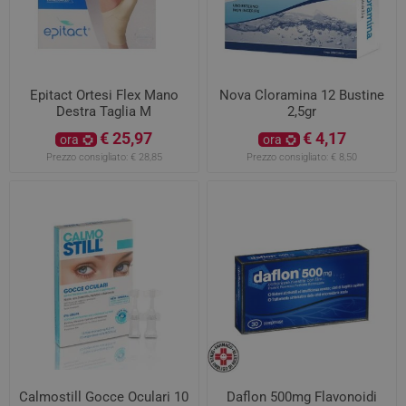
Epitact Ortesi Flex Mano
Nova Cloramina 12 Bustine
Destra Taglia M
2,5gr
€ 25,97
€ 4,17
ora
ora
Prezzo consigliato:
€ 28,85
Prezzo consigliato:
€ 8,50
Calmostill Gocce Oculari 10
Daflon 500mg Flavonoidi