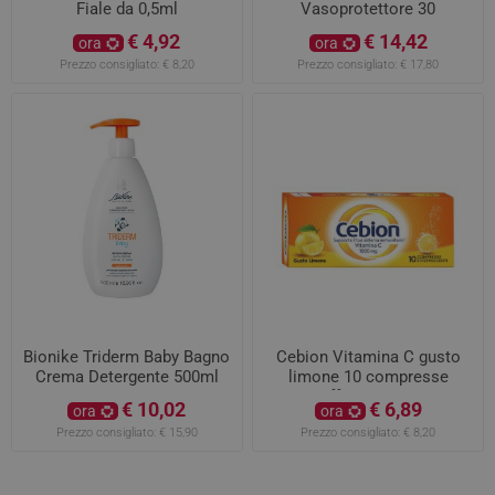
Fiale da 0,5ml
Vasoprotettore 30
Compresse
€ 4,92
€ 14,42
ora
ora
Prezzo consigliato:
€ 8,20
Prezzo consigliato:
€ 17,80
Bionike Triderm Baby Bagno
Cebion Vitamina C gusto
Crema Detergente 500ml
limone 10 compresse
effervescenti
€ 10,02
€ 6,89
ora
ora
Prezzo consigliato:
€ 15,90
Prezzo consigliato:
€ 8,20