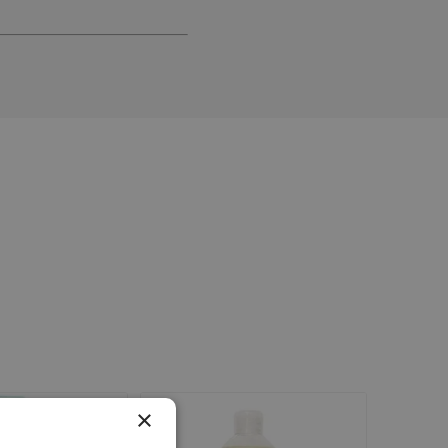
digestione
Funzione epatica
nghie
Occhi e Vista
×