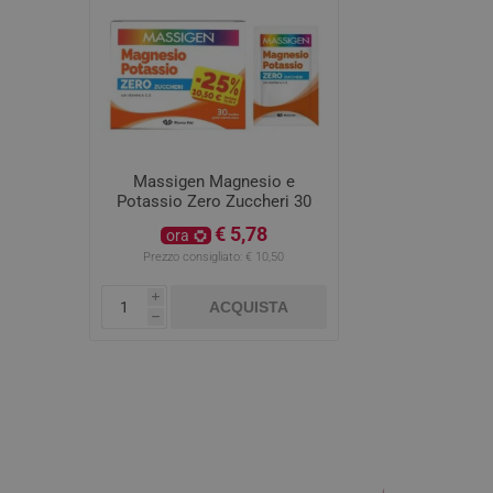
Massigen Magnesio e
Potassio Zero Zuccheri 30
Bustine
€ 5,78
ora
Prezzo consigliato:
€ 10,50
i
ACQUISTA
h