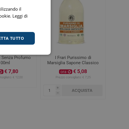
ilizzando il
cookie.
Leggi di
ETTA TUTTO
 Senza Profumo
I Frari Purissimo di
100ml
Marsiglia Sapone Classico
1000ml
€ 7,80
€ 5,08
ora
sigliato:
€ 12,00
Prezzo consigliato:
€ 7,25
i
ACQUISTA
h