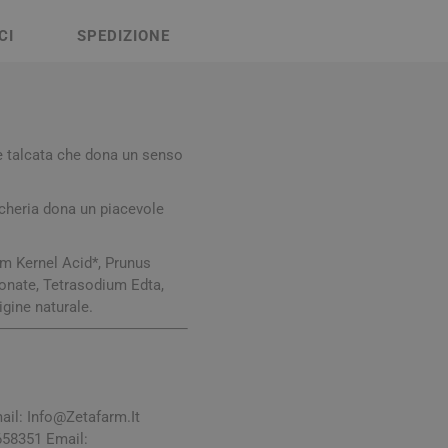
Stomaco e Intestino
 e Ragadi
Creme Piedi e Antiodore
CI
SPEDIZIONE
ori
enità
Ossa e Articolazioni
te talcata che dona un senso
ncheria dona un piacevole
m Kernel Acid*, Prunus
onate, Tetrasodium Edta,
per lo Sport
Stomaco e Intestino
igine naturale.
Gonfiore e gas
Fermenti lattici e probiotici
Regolarità intestinale e
lassativi
ail:
Info@Zetafarm.It
Acidità, reflusso e
658351 Email: