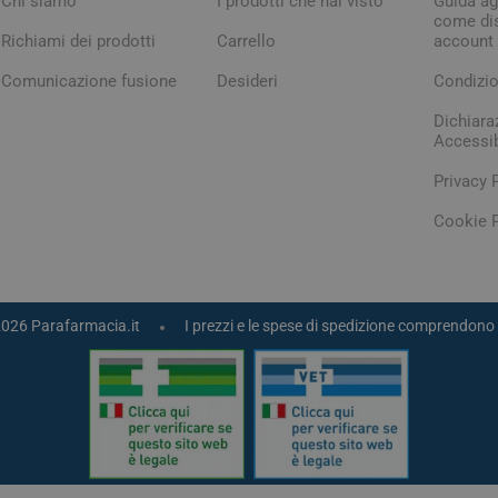
Chi siamo
I prodotti che hai visto
Guida agl
come dis
Richiami dei prodotti
Carrello
account
Comunicazione fusione
Desideri
Condizio
Dichiara
Accessib
Privacy 
Cookie P
2026 Parafarmacia.it
I prezzi e le spese di spedizione comprendono 