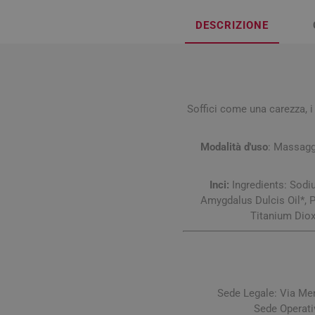
Influenz
Cura Man
Uomo
Latte e
DESCRIZIONE
Febbre
Cura Ung
Viso e B
Spray e 
Igiene O
Antiossi
Mal di g
Calli e 
Capelli
Stick e 
Naso ch
Verruch
Corpo
Tosse
Vescich
Soffici come una carezza, i
Accessor
Modalità d'uso
: Massaggi
Inci:
Ingredients: Sodi
Amygdalus Dulcis Oil*, 
Pelle e S
Titanium Dioxi
Tonici e
Sede Legale: Via Me
Sede Operati