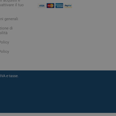
i acquisti e
attivare il tuo
ni generali
zione di
ilità
Policy
olicy
IVA e tasse.