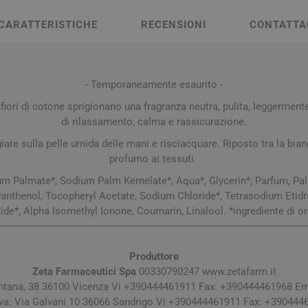
a e Raffreddore
i e Piedi
Notte e serenità
Orecchie
Solari
Creme Mani
 Creme Deo
CARATTERISTICHE
RECENSIONI
CONTATTA
hie e Micosi
arba
Protezione Molto Alta
Lozioni
rale Bimbo
Pulizia del Nasino
Access
danti
ola
Duroni
Multivitaminici a Sali
Notte e Ser
Protezione Alta
Roll On
Minerali
iuso
e
Protezione Media
- Temporaneamente esaurito -
e
Protezione Bassa
 fiori di cotone sprigionano una fragranza neutra, pulita, leggermen
i Mani e Piedi
Solari per Bambini
di rilassamento, calma e rassicurazione.
Doposole
are sulla pelle umida delle mani e risciacquare. Riposto tra la bia
profumo ai tessuti.
Autoabbronzanti e
Intensificatori
um Palmate*, Sodium Palm Kernelate*, Aqua*, Glycerin*, Parfum, Pal
Panthenol, Tocopheryl Acetate, Sodium Chloride*, Tetrasodium Etidr
olari
Sistema Immunitario
Integratori 
de*, Alpha Isomethyl Ionone, Coumarin, Linalool. *ingrediente di or
 Multivitaminici
Veterinaria
Per Cani
Produttore
Zeta Farmaceutici Spa
00330790247 www.zetafarm.it
Per Gatti
ntana, 38 36100 Vicenza Vi +390444461911 Fax: +390444461968 Em
Per Entrambi
va: Via Galvani 10 36066 Sandrigo Vi +390444461911 Fax: +390444