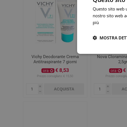
Questo sito web ut
nostro sito web ac
più
MOSTRA DET
Vichy Deodorante Crema
Nova Cloramina
Antitraspirante 7 giorni
2,5g
30ml
€ 8,53
€
ora
ora
Prezzo consigliato:
€ 15,50
Prezzo consiglia
i
i
ACQUISTA
AC
h
h