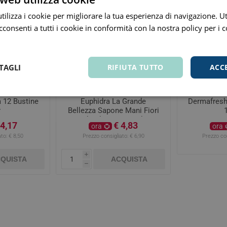
ilizza i cookie per migliorare la tua esperienza di navigazione. Ut
consenti a tutti i cookie in conformità con la nostra policy per i 
TAGLI
RIFIUTA TUTTO
ACC
 12 Bustine
Euphidra La Grande
Dermafresh
r
Bellezza Sapone Mani Fiori
di Ciliegio 300 ml
 4,17
€ 4,83
ora
ora
to:
€ 8,50
Prezzo consigliato:
€ 6,90
Prezzo con
i
QUISTA
ACQUISTA
h