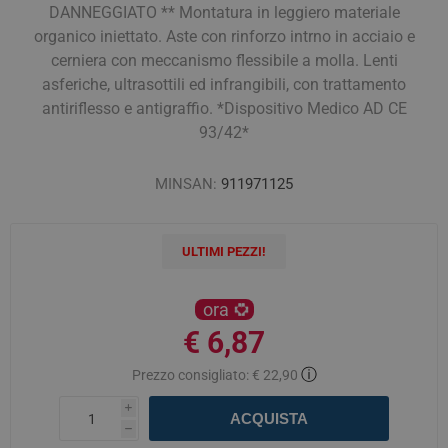
DANNEGGIATO ** Montatura in leggiero materiale
organico iniettato. Aste con rinforzo intrno in acciaio e
cerniera con meccanismo flessibile a molla. Lenti
asferiche, ultrasottili ed infrangibili, con trattamento
antiriflesso e antigraffio. *Dispositivo Medico AD CE
93/42*
MINSAN:
911971125
ULTIMI PEZZI!
ora
€ 6,87
ⓘ
Prezzo consigliato:
€ 22,90
i
ACQUISTA
h