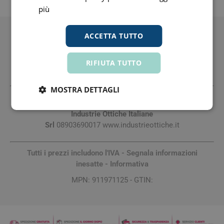
SPEDIZIONE
più
ACCETTA TUTTO
Montatura in leggiero materiale organico iniettato. Aste con
rinforzo intrno in acciaio e cerniera con meccanismo
RIFIUTA TUTTO
flessibile a molla. Lenti asferiche, ultrasottili ed infrangibili,
con trattamento antiriflesso e antigraffio.
MOSTRA DETTAGLI
Distributore Nazionale
Industrie Ottiche Italiane
Srl
08903690017 www.industrieottiche.it
Tutti i prezzi includono l'IVA -
Segnala informazioni
inesatte
-
Informativa
MPN: 911971125 - GTIN: