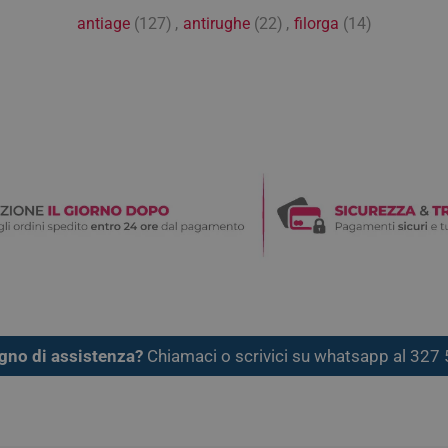
antiage
(127)
,
antirughe
(22)
,
filorga
(14)
gno di assistenza?
Chiamaci o scrivici su whatsapp al 32