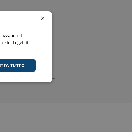
digestione
Funzione epatica
×
ilizzando il
cookie.
Leggi di
ETTA TUTTO
nghie
Occhi e Vista