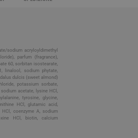
Stomaco e Intestino
 e Ragadi
Creme Piedi e Antiodore
ori
enità
Ossa e Articolazioni
ylate/sodium acryloyldimethyl
oride), parfum (fragrance),
te 60, sorbitan isostearate,
1, linalool, sodium phytate,
ygdalus dulcis (sweet almond)
hloride, potassium sorbate,
per lo Sport
Stomaco e Intestino
 sodium acetate, lysine HCl,
ylalanine, tyrosine, glycine,
Gonfiore e gas
nithine HCl, glutamic acid,
Fermenti lattici e probiotici
ine HCl, coenzyme A, sodium
oxine HCl, biotin, calcium
Regolarità intestinale e
lassativi
Acidità, reflusso e