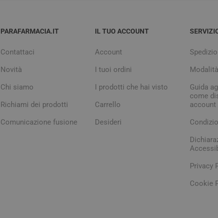
PARAFARMACIA.IT
IL TUO ACCOUNT
SERVIZI
Contattaci
Account
Spedizio
Novità
I tuoi ordini
Modalit
Chi siamo
I prodotti che hai visto
Guida agl
come dis
Richiami dei prodotti
Carrello
account
Comunicazione fusione
Desideri
Condizio
Dichiara
Accessib
Privacy 
Cookie P