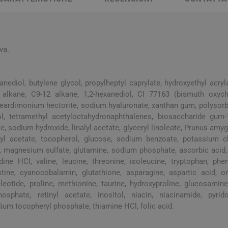
a e Raffreddore
i e Piedi
Notte e serenità
Orecchie
Solari
Creme Mani
 Creme Deo
hie e Micosi
arba
Protezione Molto Alta
Lozioni
rale Bimbo
Pulizia del Nasino
Access
danti
ola
Duroni
Multivitaminici a Sali
Notte e Ser
Protezione Alta
Roll On
Minerali
va.
iuso
e
Protezione Media
e
Protezione Bassa
anediol, butylene glycol, propylheptyl caprylate, hydroxyethyl acr
i Mani e Piedi
Solari per Bambini
alkane, C9-12 alkane, 1,2-hexanediol, CI 77163 (bismuth oxychl
teardimonium hectorite, sodium hyaluronate, xanthan gum, polysorba
Doposole
-ol, tetramethyl acetyloctahydronaphthalenes, biosaccharide gum-
Autoabbronzanti e
, sodium hydroxide, linalyl acetate, glyceryl linoleate, Prunus am
Intensificatori
nyl acetate, tocopherol, glucose, sodium benzoate, potassium c
olari
Sistema Immunitario
Integratori 
id, magnesium sulfate, glutamine, sodium phosphate, ascorbic acid,
dine HCl, valine, leucine, threonine, isoleucine, tryptophan, phen
 Multivitaminici
Veterinaria
stine, cyanocobalamin, glutathione, asparagine, aspartic acid, or
leotide, proline, methionine, taurine, hydroxyproline, glucosam
Per Cani
hosphate, retinyl acetate, inositol, niacin, niacinamide, pyrid
Per Gatti
dium tocopheryl phosphate, thiamine HCl, folic acid.
Per Entrambi