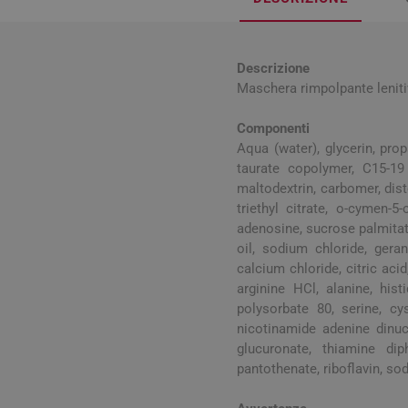
Influenz
Cura Man
Uomo
Latte e
Febbre
Cura Ung
Viso e B
Spray e 
Igiene O
Antiossi
Mal di g
Calli e 
Descrizione
Capelli
Stick e 
Maschera rimpolpante leniti
Naso ch
Verruch
Corpo
Tosse
Vescich
Componenti
Aqua (water), glycerin, prop
Accessor
taurate copolymer, C15-19 
maltodextrin, carbomer, dis
triethyl citrate, o-cymen-5
adenosine, sucrose palmitate
oil, sodium chloride, gera
Pelle e S
calcium chloride, citric ac
arginine HCl, alanine, histi
Tonici e
polysorbate 80, serine, cy
nicotinamide adenine dinuc
glucuronate, thiamine dip
pantothenate, riboflavin, so