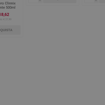
h
h
ro Clinnix
ente 500ml
18,62
to:
€ 21,90
QUISTA