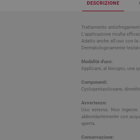
Influenz
Cura Man
DESCRIZIONE
Uomo
Latte e
Febbre
Cura Ung
Viso e B
Spray e 
Igiene O
Antiossi
Mal di g
Calli e 
Capelli
Stick e 
Trattamento antisfregamento.
Naso ch
Verruch
L'applicazione risulta effica
Corpo
Adatto anche all'uso con l
Tosse
Vescich
Dermatologicamente testat
Accessor
Modalità d'uso:
Applicare, al bisogno, una q
Componenti:
Cyclopentasiloxane, dimethi
Pelle e S
Avvertenze:
Tonici e
Uso esterno. Non ingerire.
abbondantemente con acqua. 
aperta.
Conservazione: