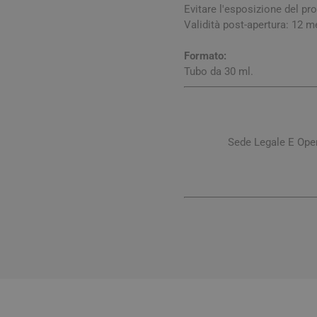
Evitare l'esposizione del pro
Validità post-apertura: 12 m
Formato:
Tubo da 30 ml.
Sede Legale E Ope
Vie Urin
Cistite
Prostati
Benesser