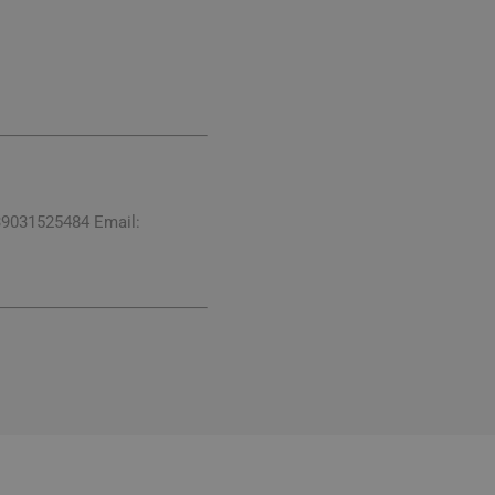
digestione
Funzione epatica
39031525484 Email:
nghie
Occhi e Vista