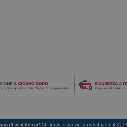
gno di assistenza?
Chiamaci o scrivici su whatsapp al 32