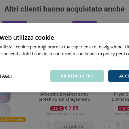
Altri clienti hanno acquistato anche
web utilizza cookie
ilizza i cookie per migliorare la tua esperienza di navigazione. Ut
consenti a tutti i cookie in conformità con la nostra policy per i 
TAGLI
RIFIUTA TUTTO
ACC
Altrapelle Dry&Feel spray
Phyto S
protettivo antisfregamento
Districan
35ml
Piatti e 
€ 7,85
ora
ora
Prezzo consigliato:
€ 11,90
Prezzo con
i
i
ACQUISTA