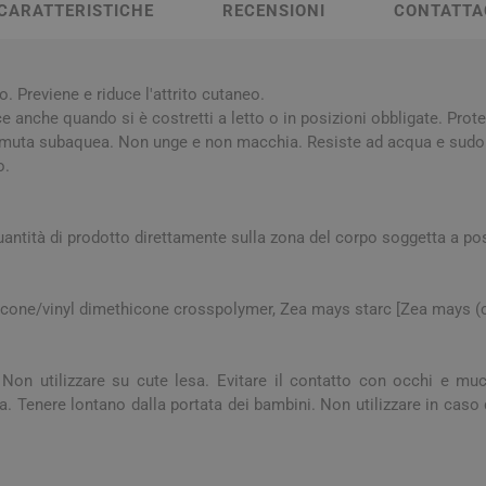
a e Raffreddore
i e Piedi
Notte e serenità
Orecchie
CARATTERISTICHE
RECENSIONI
CONTATTA
Solari
Creme Mani
 Creme Deo
hie e Micosi
arba
Protezione Molto Alta
Lozioni
rale Bimbo
Pulizia del Nasino
Access
danti
ola
Duroni
Multivitaminici a Sali
Notte e Ser
Protezione Alta
Roll On
 Previene e riduce l'attrito cutaneo.
Minerali
iuso
e
ce anche quando si è costretti a letto o in posizioni obbligate. Prot
Protezione Media
a muta subaquea. Non unge e non macchia. Resiste ad acqua e sudo
e
Protezione Bassa
o.
i Mani e Piedi
Solari per Bambini
Doposole
uantità di prodotto direttamente sulla zona del corpo soggetta a po
Autoabbronzanti e
Intensificatori
cone/vinyl dimethicone crosspolymer, Zea mays starc [Zea mays (c
olari
Sistema Immunitario
Integratori 
 Multivitaminici
Veterinaria
 Non utilizzare su cute lesa. Evitare il contatto con occhi e muc
Per Cani
Tenere lontano dalla portata dei bambini. Non utilizzare in caso
Per Gatti
Per Entrambi