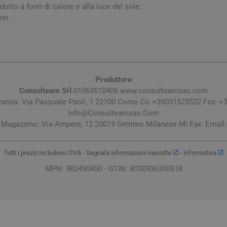
dotto a fonti di calore o alla luce del sole.
esi.
Produttore
Consulteam Srl
01063510406 www.consulteamsas.com
rativa: Via Pasquale Paoli, 1 22100 Como Co +39031525522 Fax: +
Info@Consulteamsas.Com
arie
Tonici e stimolanti
Capelli e U
Magazzino: Via Ampere, 12 20019 Settimo Milanese Mi Fax: Email:
Memoria e Concentrazione
te
Tutti i prezzi includono l'IVA -
Segnala informazioni inesatte
-
Informativa
e Vie Urinarie
MPN: 982490450 - GTIN: 8030936300518