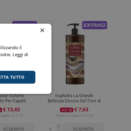
×
ilizzando il
cookie.
Leggi di
ETTA TUTTO
pray Volume
Euphidra La Grande
te Per Capelli
Bellezza Doccia Gel Fiori di
Sottili 175 ml
Cotone 400ml
€ 13,43
€ 7,63
ora
sigliato:
€ 17,90
Prezzo consigliato:
€ 10,90
i
ACQUISTA
ACQUISTA