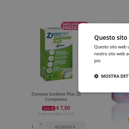
Questo sito 
Questo sito web ut
nostro sito web ac
più
MOSTRA DET
Zymerex Gonfiore Plus 20
Compresse
€ 7,50
ora
Prezzo consigliato:
€ 12,50
i
ACQUISTA