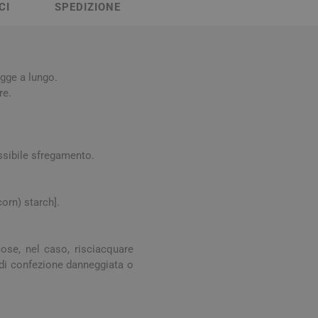
Stomaco e Intestino
CI
SPEDIZIONE
 e Ragadi
Creme Piedi e Antiodore
ori
enità
Ossa e Articolazioni
egge a lungo.
re.
ssibile sfregamento.
orn) starch].
per lo Sport
Stomaco e Intestino
Gonfiore e gas
ose, nel caso, risciacquare
Fermenti lattici e probiotici
 di confezione danneggiata o
Regolarità intestinale e
lassativi
Acidità, reflusso e