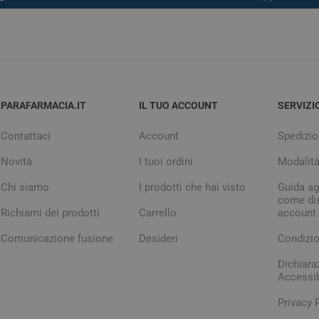
PARAFARMACIA.IT
IL TUO ACCOUNT
SERVIZI
Contattaci
Account
Spedizio
Novità
I tuoi ordini
Modalit
Chi siamo
I prodotti che hai visto
Guida agl
come dis
Richiami dei prodotti
Carrello
account
Comunicazione fusione
Desideri
Condizio
Dichiara
Accessib
Privacy 