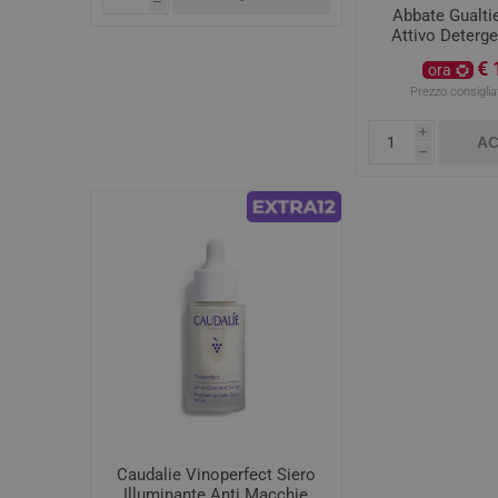
h
Abbate Gualtie
Attivo Deterg
€ 
ora
Prezzo consiglia
i
AC
h
Caudalie Vinoperfect Siero
Illuminante Anti Macchie