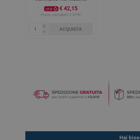
30ml
€ 42,15
ora
Prezzo consigliato:
€ 47,90
i
ACQUISTA
h
Hai biso