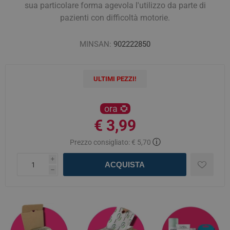
sua particolare forma agevola l'utilizzo da parte di
pazienti con difficoltà motorie.
MINSAN:
902222850
ULTIMI PEZZI!
ora
€ 3,99
ⓘ
Prezzo consigliato:
€ 5,70
i
ACQUISTA
h