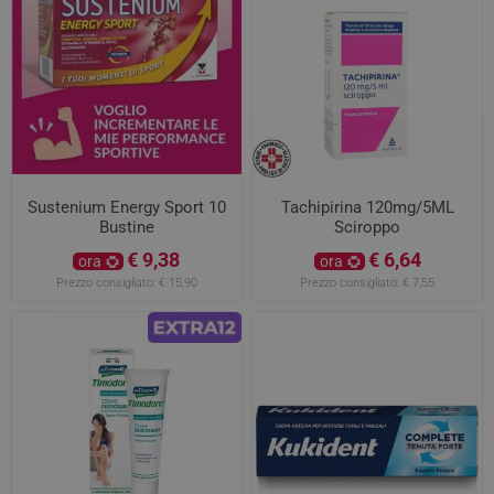
Sustenium Energy Sport 10
Tachipirina 120mg/5ML
Bustine
Sciroppo
€ 9,38
€ 6,64
ora
ora
Prezzo consigliato:
€ 15,90
Prezzo consigliato:
€ 7,55