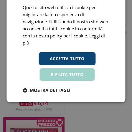
Altri clienti hanno acquistato anche
Questo sito web utilizza i cookie per
migliorare la tua esperienza di
navigazione. Utilizzando il nostro sito web
acconsenti a tutti i cookie in conformità
con la nostra policy per i cookie.
Leggi di
più
ACCETTA TUTTO
Polase Sport 10 Bustine
200gr
RIFIUTA TUTTO
€ 13,43
ora
Prezzo consigliato:
€ 17,90
Curaprox Scovolino Regular
MOSTRA DETTAGLI
11 Plus
€ 6,14
ora
Prezzo consigliato:
€ 9,90