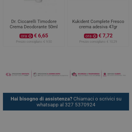
Dr. Ciccarelli Timodore
Kukident Complete Fresco
Crema Deodorante 50ml
crema adesiva 47gr
€ 6,65
€ 7,72
ora
ora
Prezzo consigliato:
€ 9,50
Prezzo consigliato:
€ 10,29
Hai bisogno di assistenza?
Chiamaci o scrivici su
whatsapp al 327 5370924