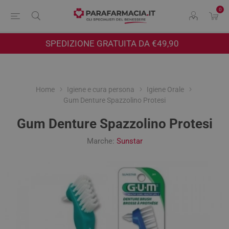
0
SPEDIZIONE GRATUITA DA €49,90
Home
Igiene e cura persona
Igiene Orale
Gum Denture Spazzolino Protesi
Gum Denture Spazzolino Protesi
Marche:
Sunstar