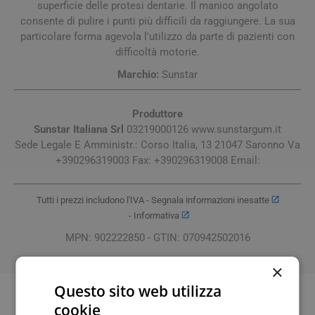
superficie delle protesi dentarie. Il manico angolato
consente di pulire i punti più difficili da raggiungere. La sua
particolare forma agevola l'utilizzo da parte di pazienti con
difficoltà motorie.
Marchio:
Sunstar
Produttore
Sunstar Italiana Srl
03219000126 www.sunstargum.it
Sede Legale E Amministr.: Corso Italia, 13 21047 Saronno Va
+390296319003 Fax: +390296319008 Email:
Tutti i prezzi includono l'IVA -
Segnala informazioni inesatte
-
Informativa
MPN: 902222850 - GTIN: 070942502016
×
Questo sito web utilizza
cookie