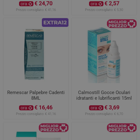
€ 24,70
€ 2,57
ora
ora
Prezzo consigliato:
€ 41,16
Prezzo consigliato:
€ 5,30
Remescar Palpebre Cadenti
Calmostill Gocce Oculari
8ML
idratanti e lubrificanti 15ml
€ 16,46
€ 3,69
ora
ora
Prezzo consigliato:
€ 41,16
Prezzo consigliato:
€ 6,70