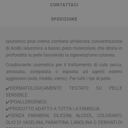
CONTATTACI
SPEDIZIONE
Ialuronico plus crema contiene un’elevata concentrazione
di Acido Ialuronico a basso peso molecolare, che idrata in
profondità la pelle favorendo la rigenerazione cutanea.
Coadiuvante cosmetico per il trattamento di cute secca,
arrossata, screpolata o esposta ad agenti esterni
aggressivi (sole, freddo, vento). Per tutti i tipi di pelle.
✔️​DERMATOLOGICAMENTE TESTATO SU PELLE
SENSIBILE.
✔️​IPOALLERGENICO.
✔️​PRODOTTO ADATTO A TUTTA LA FAMIGLIA.
✔️​SENZA PARABENI, SILICONI, ALCOOL, COLORANTI,
OLIO DI VASELINA, PARAFFINA, LANOLINA O DERIVATI DI