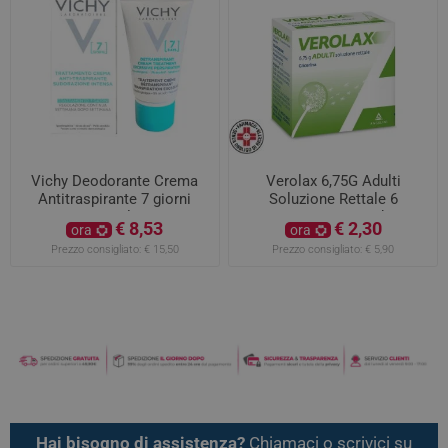
Vichy Deodorante Crema
Verolax 6,75G Adulti
Antitraspirante 7 giorni
Soluzione Rettale 6
30ml
Contenitori Monodose
€ 8,53
€ 2,30
ora
ora
Prezzo consigliato:
€ 15,50
Prezzo consigliato:
€ 5,90
Hai bisogno di assistenza?
Chiamaci o scrivici su