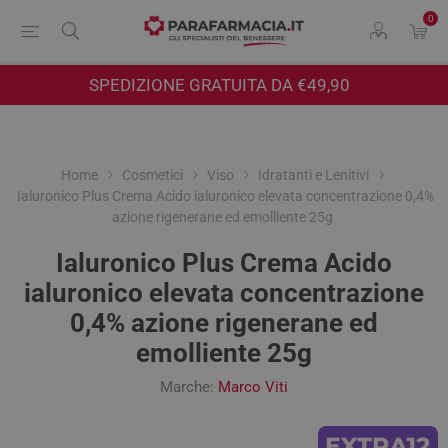
0
SPEDIZIONE GRATUITA DA €49,90
Home
Cosmetici
Viso
Idratanti e Lenitivi
Ialuronico Plus Crema Acido ialuronico elevata concentrazione 0,4%
azione rigenerane ed emolliente 25g
Ialuronico Plus Crema Acido
ialuronico elevata concentrazione
0,4% azione rigenerane ed
emolliente 25g
Marche:
Marco Viti