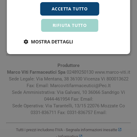
Sede Legale: Via Mentana, 38 36100 Vicenza Vi 800013622
ACCETTA TUTTO
Fax: Email:
Marcovitifarmaceutici@Pec.It
Sede Amministrativa: Via Galvani, 10 36066 Sandrigo Vi
0444-461954 Fax: Email:
RIFIUTA TUTTO
Sede Operativa: Via Tarantelli, 13/15 22076 Mozzate Co
0331-836711 Fax: 0331-836757 Email:
MOSTRA DETTAGLI
Produttore
Marco Viti Farmaceutici Spa
02489250130 www.marco-viti.it
Sede Legale: Via Mentana, 38 36100 Vicenza Vi 800013622
Fax: Email:
Marcovitifarmaceutici@Pec.It
Sede Amministrativa: Via Galvani, 10 36066 Sandrigo Vi
0444-461954 Fax: Email:
Sede Operativa: Via Tarantelli, 13/15 22076 Mozzate Co
0331-836711 Fax: 0331-836757 Email:
Tutti i prezzi includono l'IVA -
Segnala informazioni inesatte
-
Informativa