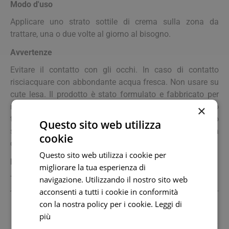
Modo d'uso
Applicare uno strato sottile di crema sulla zona da
trattare, una o due volte al giorno al bisogno.
Avvertenze
Evitare il contatto con gli occhi. In caso di contatto
risciacquare con abbondante acqua fresca. Non usare su
cute lesa. Il prodotto è stato formulato e fabbricato per
ridurre al minimo il rischio di reazioni allergiche. Sono
×
tuttavia possibili reazioni individuali. In tal caso
Questo sito web utilizza
sospendere l'applicazione. Tenere lontano dalla portata
cookie
dei bambini. USO ESTERNO.
Questo sito web utilizza i cookie per
Formato
migliorare la tua esperienza di
Tubo da 25 g.
navigazione. Utilizzando il nostro sito web
acconsenti a tutti i cookie in conformità
con la nostra policy per i cookie.
Leggi di
Produttore
più
Marco Viti Farmaceutici Spa
02489250130 www.marco-viti.it