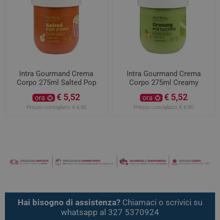
Intra Gourmand Crema
Intra Gourmand Crema
Corpo 275ml Salted Pop
Corpo 275ml Creamy
Corn
Pistachio
€ 5,52
€ 5,52
ora
ora
Prezzo consigliato:
€ 6,90
Prezzo consigliato:
€ 6,90
Hai bisogno di assistenza?
Chiamaci o scrivici su
whatsapp al 327 5370924