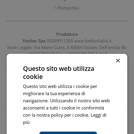
✨Pistacchio.
Produttore
Harbor Spa
00589911205 www.harboritalia.it
Sede Legale: Via Marie Curie, 5 40064 Ozzano Dell'emilia Bo
+39051795100 Fax: +39051796479 Email:
×
Questo sito web utilizza
cookie
Produttore
Questo sito web utilizza i cookie per
Harbor Spa
00589911205 www.harboritalia.it
migliorare la tua esperienza di
Sede Legale: Via Marie Curie, 5 40064 Ozzano Dell'emilia Bo
navigazione. Utilizzando il nostro sito web
+39051795100 Fax: +39051796479 Email:
acconsenti a tutti i cookie in conformità
con la nostra policy per i cookie.
Leggi di
Tutti i prezzi includono l'IVA -
Segnala informazioni inesatte
più
-
Informativa