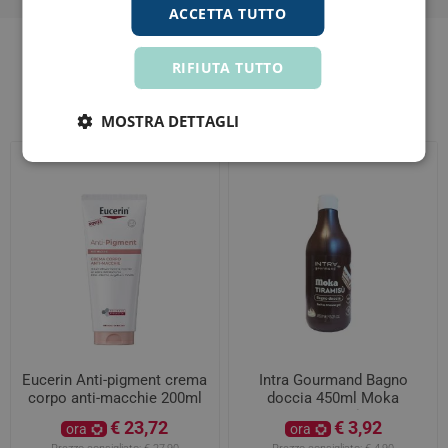
ACCETTA TUTTO
RIFIUTA TUTTO
Altri clienti hanno acquistato anche
MOSTRA DETTAGLI
Eucerin Anti-pigment crema
Intra Gourmand Bagno
corpo anti-macchie 200ml
doccia 450ml Moka
Tiramisù
€ 23,72
€ 3,92
ora
ora