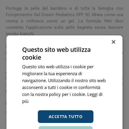
Proteggi la pelle del bambino e di tutta la famiglia con
Fotoprotector Gel Cream Pediatrics SPF 50. Idrata come una
crema e rinfresca come un gel. La formula Wet Skin
consente l’applicazione sulla pelle bagnata senza lasciare
residui bianchi.
×
Indicazioni
Questo sito web utilizza
Fotoprotezione corpo in gel crema per bambini con
cookie
dexpantenolo e ingredienti antiossidanti.
Questo sito web utilizza i cookie per
Avvertenze
migliorare la tua esperienza di
Riapplicare ogni 2h e dopo aver sudato, nuotato o essersi
navigazione. Utilizzando il nostro sito web
asciugati. Riducendo queste quantità, si riduce il fattore di
acconsenti a tutti i cookie in conformità
protezione.
con la nostra policy per i cookie.
Leggi di
più
Precauzioni
Utilizzare in bambini a partire da 6 mesi.
ACCETTA TUTTO
Tenere bambini e neonati lontani dalla luce solare diretta.