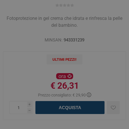
Fotoprotezione in gel crema che idrata e rinfresca la pelle
del bambino.
MINSAN:
943331239
ULTIMI PEZZI!
ora
€ 26,31
ⓘ
Prezzo consigliato:
€ 29,90
i
ACQUISTA
h