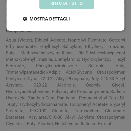
Pediatri e dermatologi consigliano di non esporli
RIFIUTA TUTTO
direttamente al sole e di proteggerli adeguatamente con
cappello, occhiali da sole, abbigliamento e fotoprotettori ad
MOSTRA DETTAGLI
alto SPF appositamente formulati per la loro pelle.
Composizione
Aqua (Water), Dibutyl Adipate, Isopropyl Palmitate, Cetearyl
Ethylhexanoate, Ethylhexyl Salicylate, Ethylhexyl Triazone,
Butyl Methoxydibenzoylmethane, Bis-Ethylhexyloxyphenol
Methoxyphenyl Triazine, Diethylamino Hydroxybenzoyl Hexyl
Benzoate, Phenylbenzimidazole Sulfonic Acid,
Trimethylpentanediol/Adipic Acid/Glycerin Crosspolymer,
Pentylene Glycol, C20-22 Alkyl Phosphate, Poly C10-30 Alkyl
Acrylate, C20-22 Alcohols, Caprylyl Glycol,
Hydroxyacetophenone, Polyacrylate Crosspolymer-6, Sodium
Hydroxide, Xanthan Gum, Panthenol, Pentaerythrityl Tetra-Di-
T-Butyl Hydroxyhydrocinnamate, Tocopheryl Acetate, Glyceryl
Steara-te, PEG-100 Stearate, Tetrasodium Glutamate
Diacetate, Acrylates/C10-30 Alkyl Acrylate Crosspolymer,
Glycerin, T-Butyl Alcohol, Helichrysum Italicum Extract.