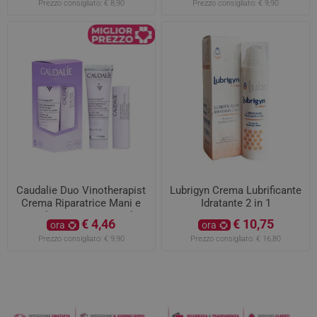
Prezzo consigliato:
€ 8,90
Prezzo consigliato:
€ 9,90
Caudalie Duo Vinotherapist
Lubrigyn Crema Lubrificante
Crema Riparatrice Mani e
Idratante 2 in 1
Unghie 30ML con Stick
€ 4,46
€ 10,75
ora
ora
Labbra 4,5GR
Prezzo consigliato:
€ 9,90
Prezzo consigliato:
€ 16,80