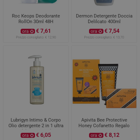
Roc Keops Deodorante
Dermon Detergente Doccia
RollOn 30ml 48H
Delilcato 400ml
€ 7,61
€ 7,54
ora
ora
Prezzo consigliato:
€ 12,90
Prezzo consigliato:
€ 13,70
Lubrigyn Intimo & Corpo
Apivita Bee Protective
Olio detergente 2 in 1 ultra
Honey Cofanetto Regalo
delicato 400ml
€ 6,05
€ 8,12
ora
ora