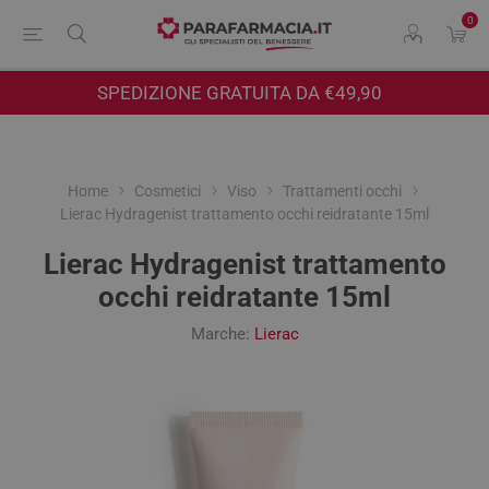
0
SPEDIZIONE GRATUITA DA €49,90
Home
Cosmetici
Viso
Trattamenti occhi
Lierac Hydragenist trattamento occhi reidratante 15ml
Lierac Hydragenist trattamento
occhi reidratante 15ml
Marche:
Lierac