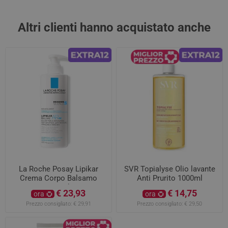
Altri clienti hanno acquistato anche
La Roche Posay Lipikar
SVR Topialyse Olio lavante
Crema Corpo Balsamo
Anti Prurito 1000ml
Riparatore Tripla Azione
€ 23,93
€ 14,75
ora
ora
400ml
Prezzo consigliato:
€ 29,91
Prezzo consigliato:
€ 29,50