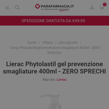
0
SPEDIZIONE GRATUITA DA €49,90
Home
Offerte
Zero Sprechi
Lierac Phytolastil gel prevenzione smagliature 400ml - ZERO
SPRECHI
Lierac Phytolastil gel prevenzione
smagliature 400ml - ZERO SPRECHI
Marche:
Lierac