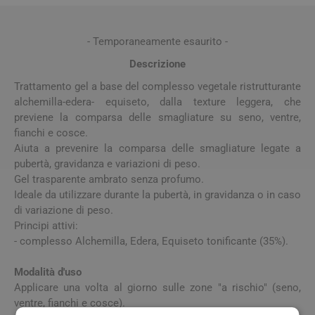
- Temporaneamente esaurito -
Descrizione
Trattamento gel a base del complesso vegetale ristrutturante
alchemilla-edera- equiseto, dalla texture leggera, che
previene la comparsa delle smagliature su seno, ventre,
fianchi e cosce.
Aiuta a prevenire la comparsa delle smagliature legate a
pubertà, gravidanza e variazioni di peso.
Gel trasparente ambrato senza profumo.
Ideale da utilizzare durante la pubertà, in gravidanza o in caso
di variazione di peso.
Principi attivi:
- complesso Alchemilla, Edera, Equiseto tonificante (35%).
Modalità d'uso
Applicare una volta al giorno sulle zone "a rischio" (seno,
ventre, fianchi e cosce).