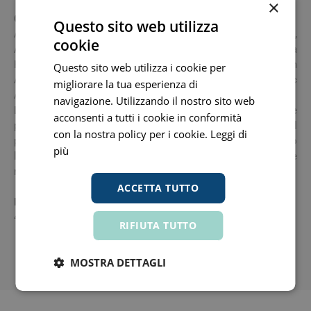
×
Componenti
Questo sito web utilizza
Aqua/Water/Eau, Propanediol, Carbomer, Tromethamine,
cookie
Alchemilla Vulgaris Leaf Extract, Sodium Benzoate, Hedera
Helix (Ivy) Leaf/Stem Extract, Sodium Salicylate, Equisetum
Questo sito web utilizza i cookie per
Arvense Extract, Tetrasodium Glutamate Diacetate, Citric
migliorare la tua esperienza di
Acid, Sodium Hydroxide, 60A.
navigazione. Utilizzando il nostro sito web
Le composizioni dei prodotti vengono aggiornate
acconsenti a tutti i cookie in conformità
periodicamente. Per i soggetti allergici, prima di utilizzare il
con la nostra policy per i cookie.
Leggi di
prodotto, controllare la lista degli ingredienti riportata sotto
più
la confezione per verificare che non ci siano sostanze che
non è possibile utilizzare.
ACCETTA TUTTO
Formato
400 ml.
RIFIUTA TUTTO
Tutti i prezzi includono l'IVA -
Segnala informazioni inesatte
-
Informativa
MOSTRA DETTAGLI