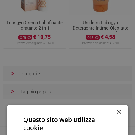
Lubrigyn Crema Lubrificante
Uniderm Lubrigyn
Idratante 2 in 1
Detergente Intimo Oleolatte
Cremoso 200 ml
€ 10,75
€ 4,58
ora
ora
Prezzo consigliato:
€ 16,80
Prezzo consigliato:
€ 7,90
Categorie
I tag più popolari
×
Questo sito web utilizza
cookie