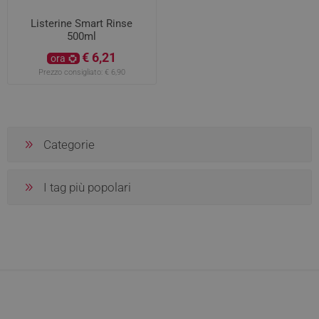
Listerine Smart Rinse
500ml
€ 6,21
ora
Prezzo consigliato:
€ 6,90
Categorie
I tag più popolari