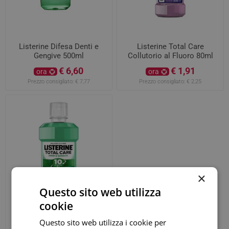
Listerine Difesa Denti e
Listerine Total Care
Gengive 500ml
Collutorio al Fluoro 80ml
€ 6,60
€ 1,91
ora
ora
Prezzo consigliato:
€ 7,77
Prezzo consigliato:
€ 2,25
×
Questo sito web utilizza
cookie
Listerine Total Care Denti e
Questo sito web utilizza i cookie per
Gengive Menta Fresca 80ml