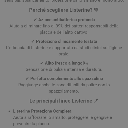
sensibili, sbiancamento, protezione dallo smalto e molto altro.
Perché scegliere Listerine? 💚
✔
Azione antibatterica profonda
Aiuta a eliminare fino al 99% dei batteri responsabili della
placca e dell’alito cattivo.
✔
Protezione clinicamente testata
L’efficacia di Listerine è supportata da studi clinici sull’igiene
orale.
✔
Alito fresco a lungo
🌬️
Sensazione di pulizia intensa e duratura.
✔
Perfetto complemento allo spazzolino
Raggiunge anche le zone difficili da pulire con lo
spazzolamento.
Le principali linee Listerine 🪥
Listerine Protezione Completa
Aiuta a rafforzare lo smalto, proteggere le gengive e
prevenire la placca.