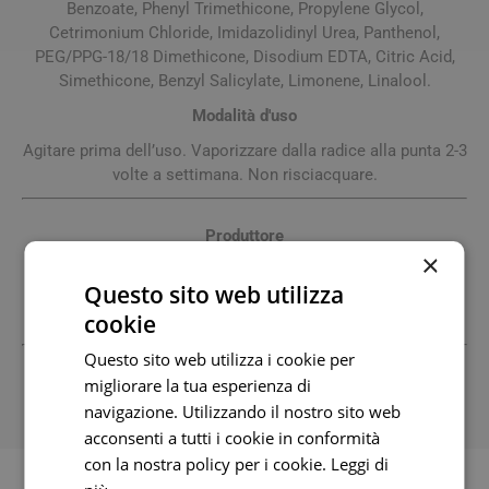
Benzoate, Phenyl Trimethicone, Propylene Glycol,
Cetrimonium Chloride, Imidazolidinyl Urea, Panthenol,
PEG/PPG-18/18 Dimethicone, Disodium EDTA, Citric Acid,
Simethicone, Benzyl Salicylate, Limonene, Linalool.
Modalità d'uso
Agitare prima dell’uso. Vaporizzare dalla radice alla punta 2-3
volte a settimana. Non risciacquare.
Produttore
×
Clinicalfarma Srl
02477590992 www.ntsbenessereitalia.it
Sede Operativa: Via F.Lli Canepa, 134 16010 Serra Ricco' Ge
Questo sito web utilizza
Fax: Email:
cookie
Questo sito web utilizza i cookie per
Tutti i prezzi includono l'IVA -
Segnala informazioni inesatte
migliorare la tua esperienza di
-
Informativa
navigazione. Utilizzando il nostro sito web
acconsenti a tutti i cookie in conformità
con la nostra policy per i cookie.
Leggi di