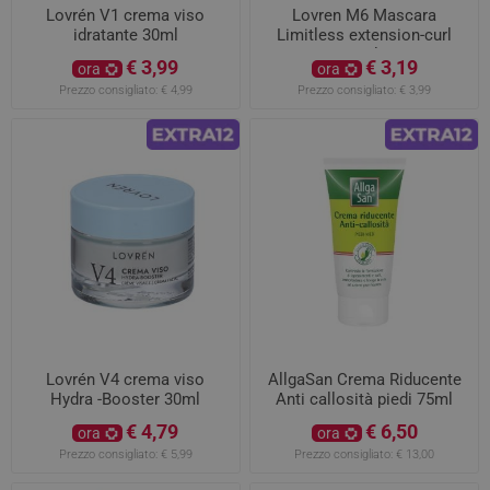
Lovrén V1 crema viso
Lovren M6 Mascara
idratante 30ml
Limitless extension-curl
9ml
€ 3,99
€ 3,19
ora
ora
Prezzo consigliato:
€ 4,99
Prezzo consigliato:
€ 3,99
Lovrén V4 crema viso
AllgaSan Crema Riducente
Hydra -Booster 30ml
Anti callosità piedi 75ml
€ 4,79
€ 6,50
ora
ora
Prezzo consigliato:
€ 5,99
Prezzo consigliato:
€ 13,00