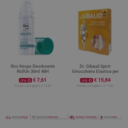
Roc Keops Deodorante
Dr. Gibaud Sport
RollOn 30ml 48H
Ginocchiera Elastica per
Distorsioni Camel Taglia 3
€ 7,61
€ 15,84
ora
ora
Prezzo consigliato:
€ 12,90
Prezzo consigliato:
€ 17,60