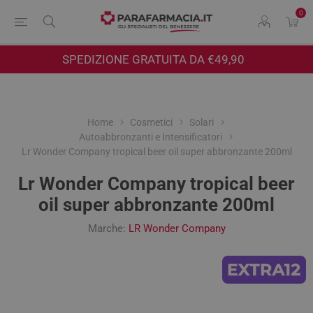
0
SPEDIZIONE GRATUITA DA €49,90
Home
Cosmetici
Solari
Autoabbronzanti e Intensificatori
Lr Wonder Company tropical beer oil super abbronzante 200ml
Lr Wonder Company tropical beer
oil super abbronzante 200ml
Marche:
LR Wonder Company