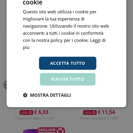
cookie
Questo sito web utilizza i cookie per
Altri clienti hanno acquistato anche
migliorare la tua esperienza di
navigazione. Utilizzando il nostro sito web
acconsenti a tutti i cookie in conformità
con la nostra policy per i cookie.
Leggi di
più
ACCETTA TUTTO
RIFIUTA TUTTO
MOSTRA DETTAGLI
Nurofen 12 Compresse
Lasonil Gel Antidolore 10%
Rivestite 400mg
120gr
€ 6,33
€ 11,54
ora
ora
Prezzo consigliato:
€ 11,50
Prezzo consigliato:
€ 14,80