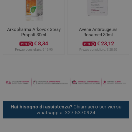
Arkopharma Arkovox Spray
Avene Antirougeurs
Propoli 30ml
Rosamed 30ml
€ 8,34
€ 23,12
ora
ora
Prezzo consigliato:
€ 13,90
Prezzo consigliato:
€ 28,90
Hai bisogno di assistenza?
Chiamaci o scrivici su
whatsapp al 327 5370924