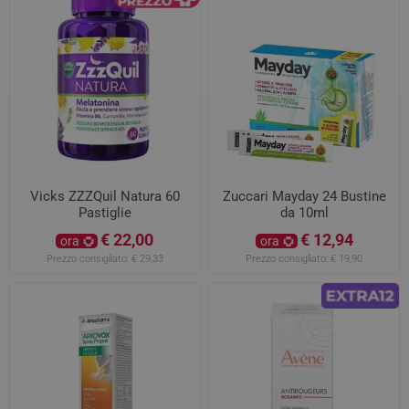
Vicks ZZZQuil Natura 60
Zuccari Mayday 24 Bustine
Pastiglie
da 10ml
€ 22,00
€ 12,94
ora
ora
Prezzo consigliato:
€ 29,33
Prezzo consigliato:
€ 19,90