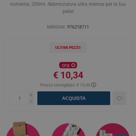
nutriente, 200ml. Abbronzatura ultra intensa per la tua
pelle!
MINSAN:
976218711
ULTIMI PEZZI!
ora
€ 10,34
ⓘ
Prezzo consigliato:
€ 15,90
i
ACQUISTA
h