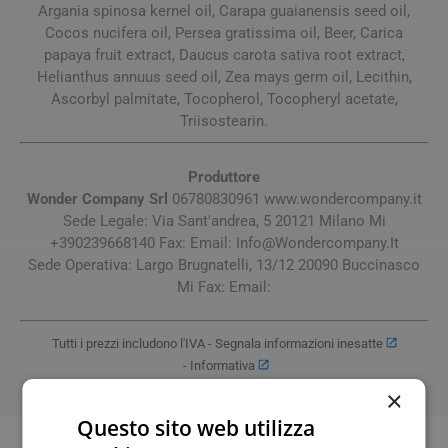
Argania spinosa kernel oil, Carapa guaianensis seed oil,
Cocos nucifera oil, Persea gratissima oil, Beer, Carica
papaya fruit extract, Daucus carota sativa root extract,
Helianthus annuus seed oil, Zea mays germ oil, Lecithin,
Ascorbyl palmitate, Tocopherol, Tocopheryl acetate,
Triisostearin.
Produttore
Wonder Company Srl
06780830961 www.wondercompany.it
Sede Legale: Via Sant'andrea, 5 20121 Milano Mi
+390239668140 Fax: Email:
Info@Wondercompany.It
Sede Operativa: Largo Brugnatelli, 13/12 20090 Buccinasco
Mi Fax: Email:
Tutti i prezzi includono l'IVA -
Segnala informazioni inesatte
-
Informativa
×
Questo sito web utilizza