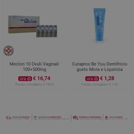
Meclon 10 Ovuli Vaginali
Curaprox Be You Dentifricio
100+500mg
gusto Mora e Liquirizia
10ml
€ 16,74
€ 1,28
ora
ora
Prezzo consigliato:
€ 18,60
Prezzo consigliato:
€ 1,50