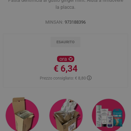
Pasta dentifricia al gusto ginger mint. Aiuta a rimuovere
la placca.
MINSAN:
973188396
ESAURITO
ora
€ 6,34
ⓘ
Prezzo consigliato:
€ 8,80