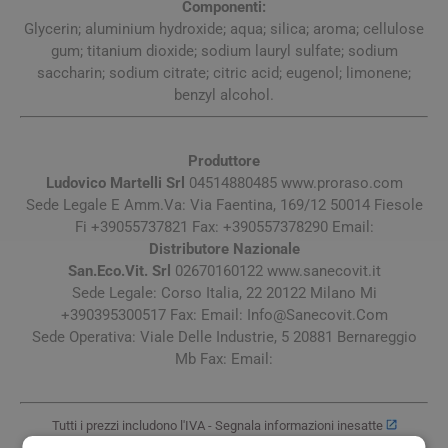
Componenti:
Glycerin; aluminium hydroxide; aqua; silica; aroma; cellulose
gum; titanium dioxide; sodium lauryl sulfate; sodium
saccharin; sodium citrate; citric acid; eugenol; limonene;
benzyl alcohol.
Produttore
Ludovico Martelli Srl
04514880485 www.proraso.com
Sede Legale E Amm.Va: Via Faentina, 169/12 50014 Fiesole
Fi +39055737821 Fax: +390557378290 Email:
Distributore Nazionale
San.Eco.Vit. Srl
02670160122 www.sanecovit.it
Sede Legale: Corso Italia, 22 20122 Milano Mi
+390395300517 Fax: Email:
Info@Sanecovit.Com
Sede Operativa: Viale Delle Industrie, 5 20881 Bernareggio
Mb Fax: Email:
Tutti i prezzi includono l'IVA -
Segnala informazioni inesatte
-
Informativa