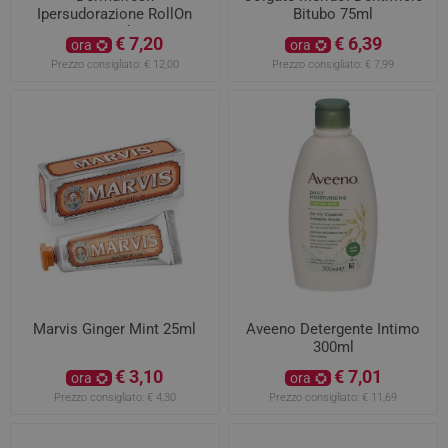
Ipersudorazione RollOn
Bitubo 75ml
75ml
€ 7,20
€ 6,39
ora
ora
Prezzo consigliato:
€ 12,00
Prezzo consigliato:
€ 7,99
Marvis Ginger Mint 25ml
Aveeno Detergente Intimo
300ml
€ 3,10
€ 7,01
ora
ora
Prezzo consigliato:
€ 4,30
Prezzo consigliato:
€ 11,69