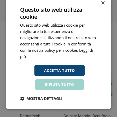
×
MPN: 973188396 - GTIN: 8004395111732
Questo sito web utilizza
cookie
Questo sito web utilizza i cookie per
migliorare la tua esperienza di
navigazione. Utilizzando il nostro sito web
Altri clienti hanno acquistato anche
acconsenti a tutti i cookie in conformità
con la nostra policy per i cookie.
Leggi di
più
ACCETTA TUTTO
RIFIUTA TUTTO
MOSTRA DETTAGLI
Dermafresh
Colgate Meridol Dentifricio