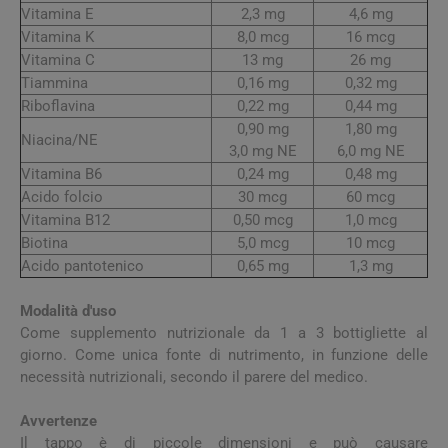
Vitamina E
2,3 mg
4,6 mg
Vitamina K
8,0 mcg
16 mcg
Vitamina C
13 mg
26 mg
Tiammina
0,16 mg
0,32 mg
Riboflavina
0,22 mg
0,44 mg
0,90 mg
1,80 mg
Niacina/NE
3,0 mg NE
6,0 mg NE
Vitamina B6
0,24 mg
0,48 mg
Acido folcio
30 mcg
60 mcg
Vitamina B12
0,50 mcg
1,0 mcg
Biotina
5,0 mcg
10 mcg
Acido pantotenico
0,65 mg
1,3 mg
Modalità d'uso
Come supplemento nutrizionale da 1 a 3 bottigliette al
giorno. Come unica fonte di nutrimento, in funzione delle
necessità nutrizionali, secondo il parere del medico.
Avvertenze
Il tappo è di piccole dimensioni e può causare