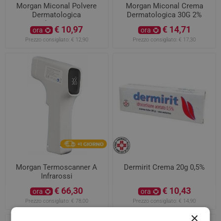
Morgan Miconal Polvere
Morgan Miconal Crema
Dermatologica
Dermatologica 30G 2%
Ginecologica 20G 2%
€ 10,97
€ 14,71
ora
ora
Prezzo consigliato:
€ 12,90
Prezzo consigliato:
€ 17,30
Morgan Termoscanner A
Dermirit Crema 20g 0,5%
Infrarossi
€ 66,30
€ 10,43
ora
ora
Prezzo consigliato:
€ 78,00
Prezzo consigliato:
€ 14,90
×