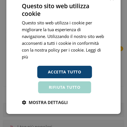
Questo sito web utilizza
cookie
Questo sito web utilizza i cookie per
migliorare la tua esperienza di
navigazione. Utilizzando il nostro sito web
acconsenti a tutti i cookie in conformità
con la nostra policy per i cookie.
Leggi di
più
Morgan Immuno Gin 20
Morgan Oleocut Ultra Ds
Compresse
Shampoo Antiforfora 100ml
ACCETTA TUTTO
€ 24,65
€ 14,03
ora
ora
Prezzo consigliato:
€ 29,00
Prezzo consigliato:
€ 16,50
RIFIUTA TUTTO
MOSTRA DETTAGLI
Categorie