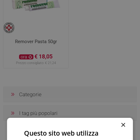
Remover Pasta 50gr
€ 18,05
ora
Prezzo consigliato:
€ 21,24
Categorie
I tag più popolari
×
Questo sito web utilizza