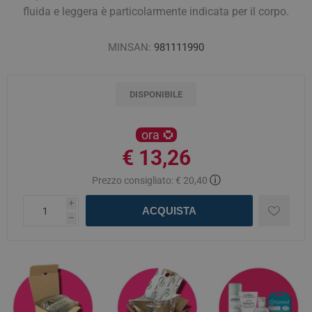
fluida e leggera è particolarmente indicata per il corpo.
MINSAN:
981111990
DISPONIBILE
ora
€ 13,26
ⓘ
Prezzo consigliato:
€ 20,40
i
ACQUISTA
h