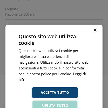
Formato
Flacone da 500 ml.
Produttore
×
Lab.Expanscience Italia Srl
11051670153 www.mustela.it
Questo sito web utilizza
Sede Legale E Amm.Va: Corso Sempione, 68 20154 Milano
cookie
Mi +390284747228 Fax: +390289540436 Email:
Questo sito web utilizza i cookie per
migliorare la tua esperienza di
Tutti i prezzi includono l'IVA -
Segnala informazioni inesatte
navigazione. Utilizzando il nostro sito web
-
Informativa
acconsenti a tutti i cookie in conformità
con la nostra policy per i cookie.
Leggi di
più
ACCETTA TUTTO
Altri clienti hanno acquistato anche
RIFIUTA TUTTO