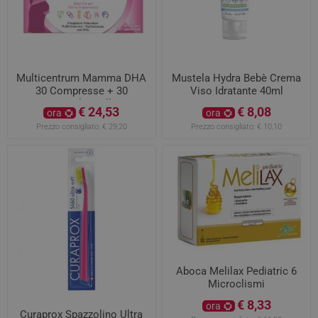
Multicentrum Mamma DHA
Mustela Hydra Bebè Crema
30 Compresse + 30
Viso Idratante 40ml
Capsule molli
€ 24,53
€ 8,08
ora
ora
Prezzo consigliato:
€ 29,20
Prezzo consigliato:
€ 10,10
Aboca Melilax Pediatric 6
Microclismi
€ 8,33
ora
Curaprox Spazzolino Ultra