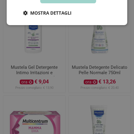
MOSTRA DETTAGLI
Mustela Gel Detergente
Mustela Detegente Delicato
Intimo Irritazioni e
Pelle Normale 750ml
Arrossamenti 300ml
€ 9,04
€ 13,26
ora
ora
Prezzo consigliato:
€ 13,90
Prezzo consigliato:
€ 20,40