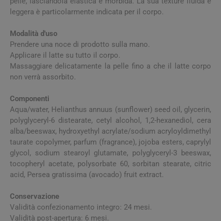
pelle, lasciandola elastica e morbida. La sua texture fluida e
leggera è particolarmente indicata per il corpo.
Modalità d'uso
Prendere una noce di prodotto sulla mano.
Applicare il latte su tutto il corpo.
Massaggiare delicatamente la pelle fino a che il latte corpo
non verrà assorbito.
Componenti
Aqua/water, Helianthus annuus (sunflower) seed oil, glycerin,
polyglyceryl-6 distearate, cetyl alcohol, 1,2-hexanediol, cera
alba/beeswax, hydroxyethyl acrylate/sodium acryloyldimethyl
taurate copolymer, parfum (fragrance), jojoba esters, caprylyl
glycol, sodium stearoyl glutamate, polyglyceryl-3 beeswax,
tocopheryl acetate, polysorbate 60, sorbitan stearate, citric
acid, Persea gratissima (avocado) fruit extract.
Conservazione
Validità confezionamento integro: 24 mesi.
Validità post-apertura: 6 mesi.