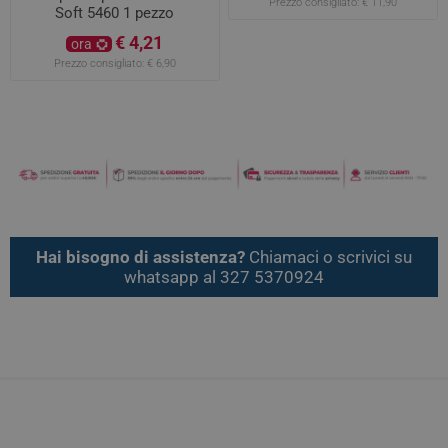
Prezzo consigliato:
€ 11,90
Soft 5460 1 pezzo
€ 4,21
ora
Prezzo consigliato:
€ 6,90
Hai bisogno di assistenza?
Chiamaci o scrivici su
whatsapp al 327 5370924