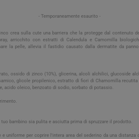
a e Raffreddore
i e Piedi
Notte e serenità
Orecchie
Solari
Creme Mani
 Creme Deo
hie e Micosi
arba
Protezione Molto Alta
- Temporaneamente esaurito -
Lozioni
rale Bimbo
Pulizia del Nasino
Access
danti
ola
Duroni
Multivitaminici a Sali
Notte e Ser
Protezione Alta
Roll On
Minerali
iuso
e
inco crea sulla cute una barriera che la protegge dal contenuto d
Protezione Media
spray, arricchito con estratti di Calendula e Camomilla biologich
e
Protezione Bassa
re la pelle, allevia il fastidio causato dalla dermatite da panno
i Mani e Piedi
Solari per Bambini
Doposole
o, ossido di zinco (10%), glicerina, alcoli alchilici, glucoside alch
Autoabbronzanti e
Intensificatori
samico, glicole propilenico, estratto di fiori di Chamomilla recutita (
ice, acido oleico, benzoato di sodio, sorbato di potassio.
olari
Sistema Immunitario
Integratori 
erimento.
 Multivitaminici
Veterinaria
Per Cani
l tuo bambino sia pulita e asciutta prima di spruzzare il prodotto.
Per Gatti
Per Entrambi
e e uniforme per coprire l'intera area del sederino da una distanza 