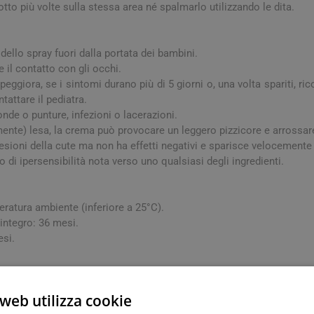
tto più volte sulla stessa area né spalmarlo utilizzando le dita.
 dello spray fuori dalla portata dei bambini.
 il contatto con gli occhi.
 peggiora, se i sintomi durano più di 5 giorni o, una volta spariti, r
tattare il pediatra.
onde o punture, infezioni o lacerazioni.
vemente) lesa, la crema può provocare un leggero pizzicore e arrossare
lesioni della cute ma non ha effetti negativi e sparisce velocemente
 di ipersensibilità nota verso uno qualsiasi degli ingredienti.
arie
Tonici e stimolanti
Capelli e U
Memoria e Concentrazione
ratura ambiente (inferiore a 25°C).
te
integro: 36 mesi.
e Vie Urinarie
esi.
web utilizza cookie