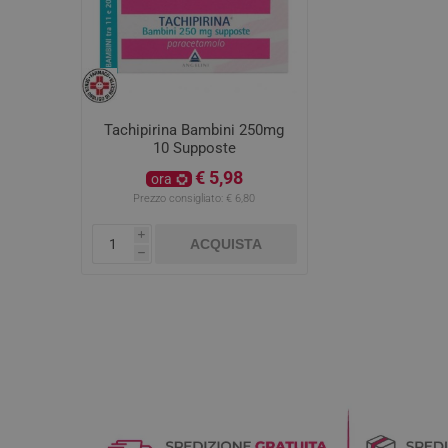
Tachipirina Bambini 250mg
10 Supposte
€ 5,98
ora
Prezzo consigliato:
€ 6,80
i
ACQUISTA
h