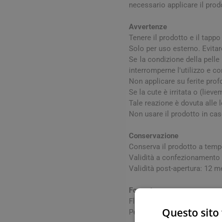
necessario applicare il prodo
Avvertenze
Tenere il prodotto e il tappo
Solo per uso esterno. Evitare
Se la condizione della pelle
interromperne l'utilizzo e con
Non applicare su ferite prof
Se la cute è irritata o (lie
Tale reazione è dovuta alle 
Non usare il prodotto in caso
Vie Urin
Cistite
Conservazione
Conserva il prodotto a tempe
Prostati
Validità a confezionamento 
Benesser
Validità post-apertura: 12 m
Formato
Flacone spray.
Questo sito 
Peso netto: 75 ml.