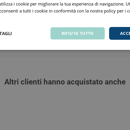
ilizza i cookie per migliorare la tua esperienza di navigazione. Ut
Distributore Nazionale
consenti a tutti i cookie in conformità con la nostra policy per i 
Lab.Expanscience Italia Srl
11051670153 www.mustela.it
.Va: Corso Sempione, 68 20154 Milano Mi +390284747228 Fax: +3
TAGLI
RIFIUTA TUTTO
ACC
Tutti i prezzi includono l'IVA -
Segnala informazioni inesatte
-
Informativa
Altri clienti hanno acquistato anche