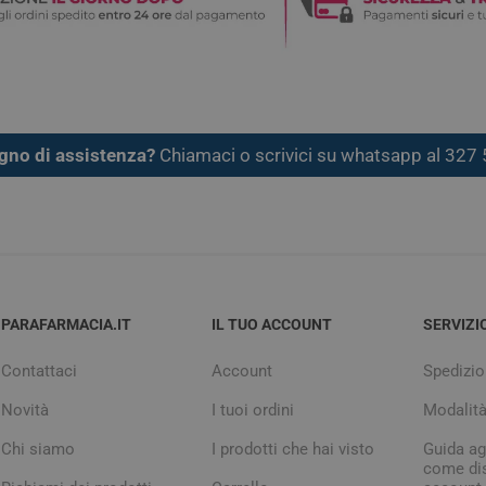
gno di assistenza?
Chiamaci o scrivici su whatsapp al 32
PARAFARMACIA.IT
IL TUO ACCOUNT
SERVIZI
Contattaci
Account
Spedizio
Novità
I tuoi ordini
Modalit
Chi siamo
I prodotti che hai visto
Guida agl
come dis