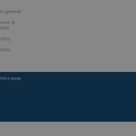
ni generali
zione di
ilità
Policy
olicy
IVA e tasse.