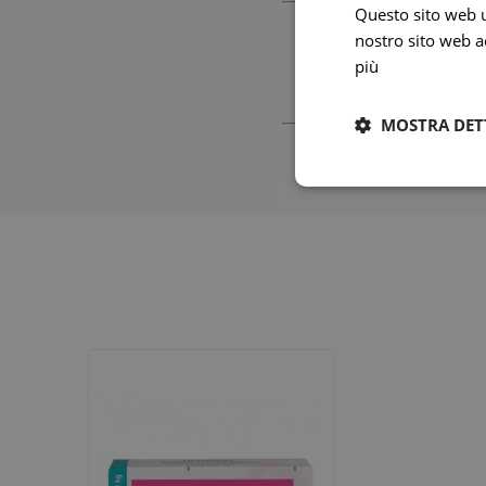
Questo sito web ut
nostro sito web ac
più
Sede Legale E Amm
MOSTRA DET