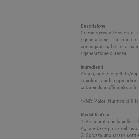
Influenz
Cura Man
Uomo
Latte e
Febbre
Cura Ung
Viso e B
Spray e 
Igiene O
Antiossi
Mal di g
Calli e 
Capelli
Descrizione
Stick e 
Naso ch
Verruch
Crema spray all'ossido di z
Corpo
rigenerazione. L'igienico 
Tosse
Vescich
conseguenza, lenire e calma
Accessor
rigenerazione cutanea.
Ingredienti
Acqua, cocco-caprilato/caprat
caprilico, acido capril-idros
di Calendula officinalis, sil
Pelle e S
*VNR: Valori Nutritivi di Rif
Tonici e
Modalità d'uso
1. Assicurati che la pelle de
Agitare bene prima dell'uso.
2. Spruzza uno strato sottil