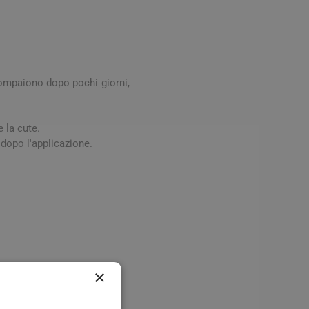
digestione
Funzione epatica
icompaiono dopo pochi giorni,
 la cute.
 dopo l'applicazione.
nghie
Occhi e Vista
×