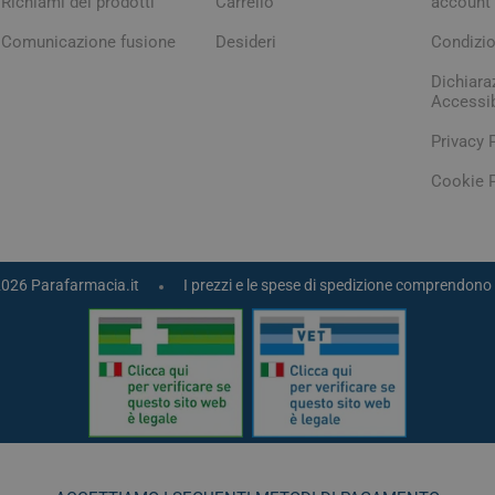
Richiami dei prodotti
Carrello
account
Comunicazione fusione
Desideri
Condizio
Dichiara
Accessib
Privacy 
Cookie P
2026 Parafarmacia.it
I prezzi e le spese di spedizione comprendono 