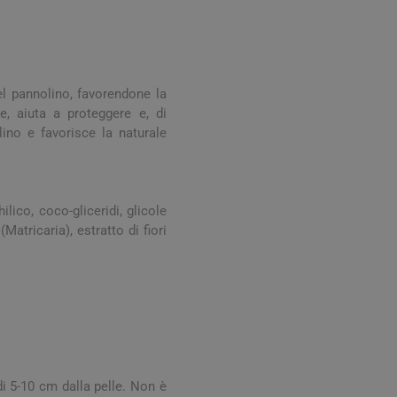
Stomaco e Intestino
 e Ragadi
Creme Piedi e Antiodore
ori
enità
Ossa e Articolazioni
el pannolino, favorendone la
e, aiuta a proteggere e, di
lino e favorisce la naturale
ilico, coco-gliceridi, glicole
Matricaria), estratto di fiori
per lo Sport
Stomaco e Intestino
Gonfiore e gas
Fermenti lattici e probiotici
Regolarità intestinale e
lassativi
Acidità, reflusso e
di 5-10 cm dalla pelle. Non è