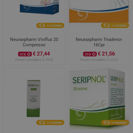
Neuraxpharm Viviflux 20
Neuraxpharm Triadenor
Compresse
16Cpr
€ 27,44
€ 21,56
ora
ora
Prezzo consigliato:
€ 29,50
Prezzo consigliato:
€ 25,37