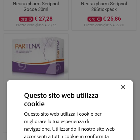
Neuraxpharm Seripnol
Neuraxpharm Seripnol
Gocce 30ml
28Stickpack
€ 27,28
€ 25,86
ora
ora
Prezzo consigliato:
€ 28,72
Prezzo consigliato:
€ 27,80
×
Questo sito web utilizza
cookie
Neuraxpharm Partena 28
Compresse
Questo sito web utilizza i cookie per
€ 29,69
migliorare la tua esperienza di
ora
Prezzo consigliato:
€ 31,25
navigazione. Utilizzando il nostro sito web
acconsenti a tutti i cookie in conformità