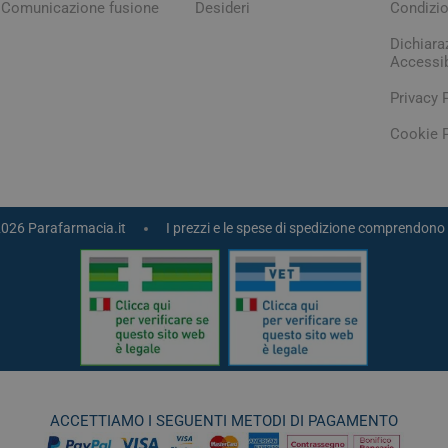
Comunicazione fusione
Desideri
Condizio
Dichiara
Accessib
Privacy 
Cookie P
2026 Parafarmacia.it
I prezzi e le spese di spedizione comprendono 
arie
Tonici e stimolanti
Capelli e U
Memoria e Concentrazione
te
e Vie Urinarie
ACCETTIAMO I SEGUENTI METODI DI PAGAMENTO