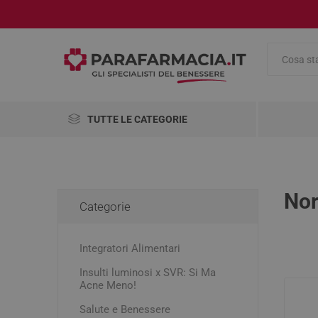
TUTTE LE CATEGORIE
Integratori Alimentari
Salute e Benessere
Nor
Categorie
Cosmetici
AbbVie
Abiogen
Aboca
Pharma
Integratori Alimentari
Medicinali
Insulti luminosi x SVR: Si Ma
Omeopatici
Alimenti
Antinau
Viso
Antinfia
Compre
Accessor
Disinfet
Pennelli
Acne Meno!
Cambio 
Analgesi
Antirugh
Mascher
Articoli Sanitari
Salute e Benessere
Dolori m