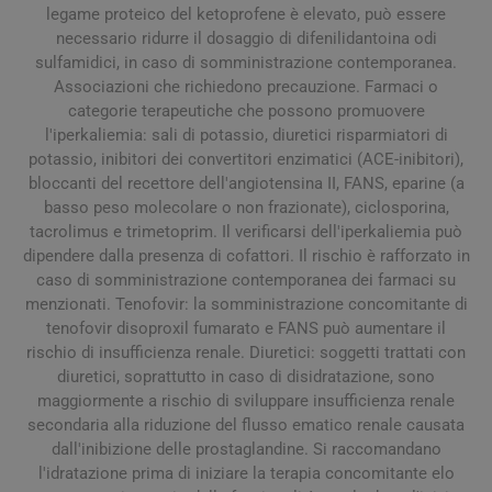
legame proteico del ketoprofene è elevato, può essere
necessario ridurre il dosaggio di difenilidantoina odi
sulfamidici, in caso di somministrazione contemporanea.
Associazioni che richiedono precauzione. Farmaci o
categorie terapeutiche che possono promuovere
l'iperkaliemia: sali di potassio, diuretici risparmiatori di
potassio, inibitori dei convertitori enzimatici (ACE-inibitori),
bloccanti del recettore dell'angiotensina II, FANS, eparine (a
basso peso molecolare o non frazionate), ciclosporina,
tacrolimus e trimetoprim. Il verificarsi dell'iperkaliemia può
dipendere dalla presenza di cofattori. Il rischio è rafforzato in
caso di somministrazione contemporanea dei farmaci su
menzionati. Tenofovir: la somministrazione concomitante di
tenofovir disoproxil fumarato e FANS può aumentare il
rischio di insufficienza renale. Diuretici: soggetti trattati con
diuretici, soprattutto in caso di disidratazione, sono
maggiormente a rischio di sviluppare insufficienza renale
secondaria alla riduzione del flusso ematico renale causata
dall'inibizione delle prostaglandine. Si raccomandano
l'idratazione prima di iniziare la terapia concomitante elo