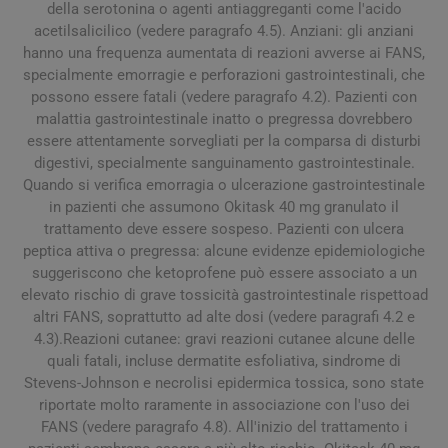
della serotonina o agenti antiaggreganti come l'acido
acetilsalicilico (vedere paragrafo 4.5). Anziani: gli anziani
hanno una frequenza aumentata di reazioni avverse ai FANS,
specialmente emorragie e perforazioni gastrointestinali, che
possono essere fatali (vedere paragrafo 4.2). Pazienti con
malattia gastrointestinale inatto o pregressa dovrebbero
essere attentamente sorvegliati per la comparsa di disturbi
digestivi, specialmente sanguinamento gastrointestinale.
Quando si verifica emorragia o ulcerazione gastrointestinale
in pazienti che assumono Okitask 40 mg granulato il
trattamento deve essere sospeso. Pazienti con ulcera
peptica attiva o pregressa: alcune evidenze epidemiologiche
suggeriscono che ketoprofene può essere associato a un
elevato rischio di grave tossicità gastrointestinale rispettoad
altri FANS, soprattutto ad alte dosi (vedere paragrafi 4.2 e
4.3).Reazioni cutanee: gravi reazioni cutanee alcune delle
quali fatali, incluse dermatite esfoliativa, sindrome di
Stevens-Johnson e necrolisi epidermica tossica, sono state
riportate molto raramente in associazione con l'uso dei
FANS (vedere paragrafo 4.8). All'inizio del trattamento i