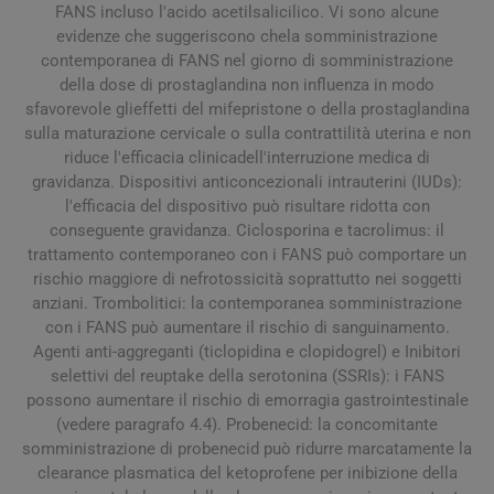
FANS incluso l'acido acetilsalicilico. Vi sono alcune
evidenze che suggeriscono chela somministrazione
contemporanea di FANS nel giorno di somministrazione
della dose di prostaglandina non influenza in modo
sfavorevole glieffetti del mifepristone o della prostaglandina
sulla maturazione cervicale o sulla contrattilità uterina e non
riduce l'efficacia clinicadell'interruzione medica di
gravidanza. Dispositivi anticoncezionali intrauterini (IUDs):
l'efficacia del dispositivo può risultare ridotta con
conseguente gravidanza. Ciclosporina e tacrolimus: il
trattamento contemporaneo con i FANS può comportare un
rischio maggiore di nefrotossicità soprattutto nei soggetti
anziani. Trombolitici: la contemporanea somministrazione
con i FANS può aumentare il rischio di sanguinamento.
Agenti anti-aggreganti (ticlopidina e clopidogrel) e Inibitori
selettivi del reuptake della serotonina (SSRIs): i FANS
possono aumentare il rischio di emorragia gastrointestinale
(vedere paragrafo 4.4). Probenecid: la concomitante
somministrazione di probenecid può ridurre marcatamente la
clearance plasmatica del ketoprofene per inibizione della