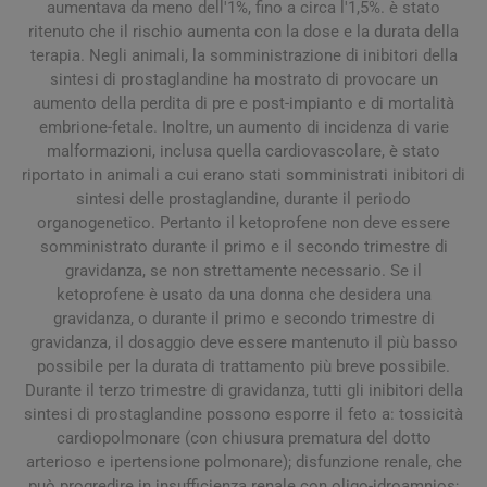
aumentava da meno dell'1%, fino a circa l'1,5%. è stato
ritenuto che il rischio aumenta con la dose e la durata della
terapia. Negli animali, la somministrazione di inibitori della
sintesi di prostaglandine ha mostrato di provocare un
aumento della perdita di pre e post-impianto e di mortalità
embrione-fetale. Inoltre, un aumento di incidenza di varie
malformazioni, inclusa quella cardiovascolare, è stato
riportato in animali a cui erano stati somministrati inibitori di
sintesi delle prostaglandine, durante il periodo
organogenetico. Pertanto il ketoprofene non deve essere
somministrato durante il primo e il secondo trimestre di
gravidanza, se non strettamente necessario. Se il
ketoprofene è usato da una donna che desidera una
gravidanza, o durante il primo e secondo trimestre di
gravidanza, il dosaggio deve essere mantenuto il più basso
possibile per la durata di trattamento più breve possibile.
Durante il terzo trimestre di gravidanza, tutti gli inibitori della
sintesi di prostaglandine possono esporre il feto a: tossicità
cardiopolmonare (con chiusura prematura del dotto
arterioso e ipertensione polmonare); disfunzione renale, che
può progredire in insufficienza renale con oligo-idroamnios;