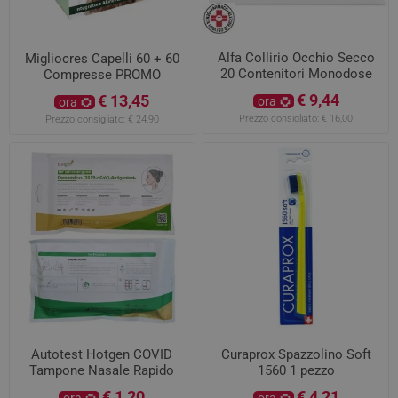
Alfa Collirio Occhio Secco
Migliocres Capelli 60 + 60
20 Contenitori Monodose
Compresse PROMO
0,5ml
€ 9,44
€ 13,45
ora
ora
Prezzo consigliato:
€ 16,00
Prezzo consigliato:
€ 24,90
Autotest Hotgen COVID
Curaprox Spazzolino Soft
Tampone Nasale Rapido
1560 1 pezzo
Antigenico
€ 1,20
€ 4,21