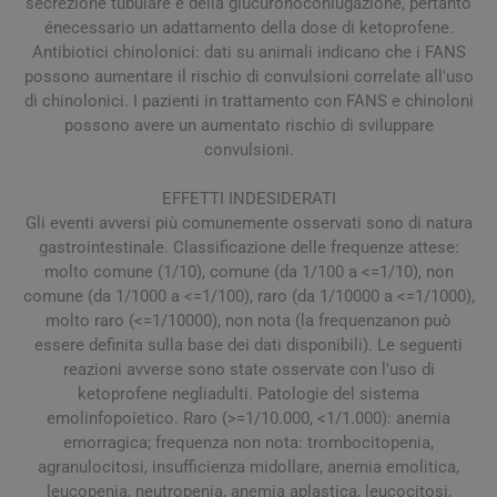
secrezione tubulare e della glucuronoconiugazione, pertanto
énecessario un adattamento della dose di ketoprofene.
Antibiotici chinolonici: dati su animali indicano che i FANS
possono aumentare il rischio di convulsioni correlate all'uso
di chinolonici. I pazienti in trattamento con FANS e chinoloni
possono avere un aumentato rischio di sviluppare
convulsioni.
EFFETTI INDESIDERATI
Gli eventi avversi più comunemente osservati sono di natura
gastrointestinale. Classificazione delle frequenze attese:
molto comune (1/10), comune (da 1/100 a <=1/10), non
comune (da 1/1000 a <=1/100), raro (da 1/10000 a <=1/1000),
molto raro (<=1/10000), non nota (la frequenzanon può
essere definita sulla base dei dati disponibili). Le seguenti
reazioni avverse sono state osservate con l'uso di
ketoprofene negliadulti. Patologie del sistema
emolinfopoietico. Raro (>=1/10.000, <1/1.000): anemia
emorragica; frequenza non nota: trombocitopenia,
agranulocitosi, insufficienza midollare, anemia emolitica,
leucopenia, neutropenia, anemia aplastica, leucocitosi,