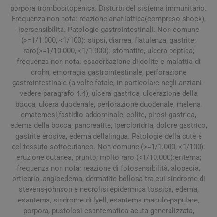
porpora trombocitopenica. Disturbi del sistema immunitario.
Frequenza non nota: reazione anafilattica(compreso shock),
ipersensibilità. Patologie gastrointestinali. Non comune
(>=1/1.000, <1/100): stipsi, diarrea, flatulenza, gastrite;
raro(>=1/10.000, <1/1.000): stomatite, ulcera peptica;
frequenza non nota: esacerbazione di colite e malattia di
crohn, emorragia gastrointestinale, perforazione
gastrointestinale (a volte fatale, in particolare negli anziani -
vedere paragrafo 4.4), ulcera gastrica, ulcerazione della
bocca, ulcera duodenale, perforazione duodenale, melena,
ematemesi,fastidio addominale, colite, pirosi gastrica,
edema della bocca, pancreatite, ipercloridria, dolore gastrico,
gastrite erosiva, edema dellalingua. Patologie della cute e
del tessuto sottocutaneo. Non comune (>=1/1.000, <1/100):
eruzione cutanea, prurito; molto raro (<1/10.000):eritema;
frequenza non nota: reazione di fotosensibilità, alopecia,
orticaria, angioedema, dermatite bollosa tra cui sindrome di
stevens-johnson e necrolisi epidermica tossica, edema,
esantema, sindrome di lyell, esantema maculo-papulare,
porpora, pustolosi esantematica acuta generalizzata,