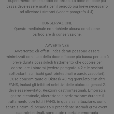
superamento dell'episodio doloroso. La dose efficace più
bassa deve essere usata per il periodo più breve necessario
ad alleviare i sintomi (vedere paragrafo 4.4).
CONSERVAZIONE
Questo medicinale non richiede alcuna condizione
particolare di conservazione.
AVVERTENZE
Avvertenze: gli effetti indesiderati possono essere
minimizzati con l'uso della dose efficace più bassa per la più
breve durata possibiledi trattamento che occorre per
controllare i sintomi (vedere paragrafo 4.2 e le sezioni
sottostanti sui rischi gastrointestinali e cardiovascolari).
L'uso concomitante di Okitask 40 mg granulato con altri
FANS, inclusi gli inibitori selettivi delle cicloossigenasi-2,
deve essereevitato. Reazioni gastrointestinali. Emorragia
gastrointestinale, ulcerazione e perforazione: durante il
trattamento con tutti i FANS, in qualsiasi situazione, con o
senza sintomi di preavviso o precedente storiadi gravi eventi
gastrointestinali, sono state riportate emorragia