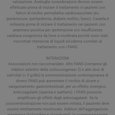
valutazione. Analoghe considerazioni devono essere
effettuate prima di iniziare il trattamento in pazienti con
fattori di rischio permalattia cardiovascolare (es.
ipertensione, iperlipidemia, diabete mellito, fumo). Cautela è
richiesta prima di iniziare il trattamento nei pazienti con
anamnesi positiva per ipertensione e/o insufficienza
cardiaca congestizia da lieve a moderata poichè sono stati
riscontrati ritenzione di liquidi ed edema correlati al
trattamento con i FANS.
INTERAZIONI
Associazioni non raccomandate. Altri FANS (compresi gli
inibitori selettivi della cicloossigenasi 2) e alte dosi di
salicilati (> 3 g/die):la somministrazione contemporanea di
diversi FANS può aumentare il rischio di ulcere e
sanguinamento gastrointestinali, per un effetto sinergico.
Anticoagulanti (eparina e warfarin): i FANS possono
amplificare gli effetti degli anticoagulanti. Se la
cosomministrazione non può essere evitata, il paziente deve
essere strettamente monitorato. Inibitori dell'aggregazione
piastrinica (ticlopidina e clopidogrel): la somministrazione