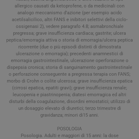
allergico causati da ketoprofene, o da medicinali con
analogo meccanismo d'azione (per esempio acido
acetilsalicilico, altri FANS e inibitori selettivi della ciclo-
ossigenasi 2), vedere paragrafo 4.8; asmabronchiale
pregressa; grave insufficienza cardiaca; gastrite; ulcera
peptica/emorragia attiva o storia di emorragia/ulcera peptica
ricorrente (due o più episodi distinti di dimostrata
ulcerazione o emorragia); precedenti anamnestici di
emorragia gastrointestinale, ulcerazione operforazione o
dispepsia cronica; storia di sanguinamento gastrointestinale
o perforazione conseguente a pregressa terapia con FANS;
morbo di Crohn o colite ulcerosa; grave insufficienza epatica
(cirrosi epatica, epatiti gravi); grave insufficienza renale;
leucopenia e piastrinopenia; diatesi emorragica ed altri
disturbi della coagulazione, disordini emostatici; utilizzo di
un dosaggio elevato di diuretici; terzo trimestre di
gravidanza; minori di15 anni.
POSOLOGIA
Posologia. Adulti e maggiori di 15 anni: la dose