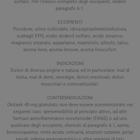
solfato. Per l'elenco completo degli eccipienti, vedere
paragrafo 6.1.
ECCIPIENTI
Povidone, silice colloidale, idrossipropilmetilcellulosa,
eudragit EPO, sodio dodecil solfato, acido stearico,
magnesio stearato, aspartame, mannitolo, xilitolo, talco,
aroma lime, aroma limone, aroma frescofort.
INDICAZIONI
Dolori di diversa origine e natura, ed in particolare: mal di
testa, mal di denti, nevralgie, dolori mestruali, dolori
muscolari e osteoarticolari.
CONTROINDICAZIONI
Okitask 40 mg granulato non deve essere somministrato nei
seguenti casi: ipersensibilità al principio attivo, ad altri
farmaci antiinfiammatori nonsteroidei (FANS) o ad uno
qualsiasi degli eccipienti, elencati al paragrafo 6.1; asma,
broncospasmo, rinite acuta, orticaria, eruzioni cutanee, polipi
nasali, edema angioneurotico o altre reazioni di tipo