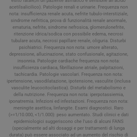
esito fatale,in un paziente asmatico e sensibile all'acido
acetilsalicilico). Patologie renali e urinarie. Frequenza non
nota: insufficienza renale acuta, nefrite tubulo-interstiziale,
sindrome nefritica, prova di funzionalità renale anormale,
ematuria, nefrite, sindrome nefrosica, glomerulonefrite,
ritenzione idrica/sodica con possibile edema, necrosi
tubulare acuta, necrosi papillare renale, oliguria. Disturbi
psichiatrici. Frequenza non nota: umore alterato,
depressione, allucinazione, stato confusionale, agitazione,
insonnia. Patologie cardiache frequenza non nota:
insufficienza cardiaca, fibrillazione atriale, palpitazioni,
tachicardia. Patologie vascolari. Frequenza non nota:
ipertensione, vasodilatazione, ipotensione, vasculite (inclusa
vasculite leucocitoclastica). Disturbi del metabolismo e
della nutrizione. Frequenza non nota: iperpotassiemia,
iponatremia. Infezioni ed infestazioni. Frequenza non nota:
meningite asettica, linfangite. Esami diagnostici. Raro
(>=1/10.000, <1/1.000): peso aumentato. Studi clinici e dati
epidemiologici suggeriscono che l'uso di alcuni FANS
(specialmente ad alti dosaggi e per trattamenti di lunga
durata) può essere associato ad un aumento del rischio di