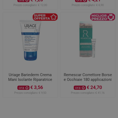
ora
ora
Prezzo consigliato:
€ 12,00
Prezzo consigliato:
€ 6,90
Uriage Bariederm Crema
Remescar Correttore Borse
Mani Isolante Riparatrice
e Occhiaie 180 applicazioni
50ml
€ 3,56
€ 24,70
ora
ora
Prezzo consigliato:
€ 9,50
Prezzo consigliato:
€ 41,16