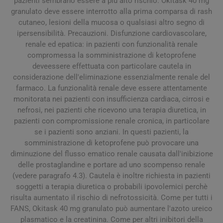
pazienti sembrano essere a più alto rischio. Okitask 40 mg
granulato deve essere interrotto alla prima comparsa di rash
cutaneo, lesioni della mucosa o qualsiasi altro segno di
ipersensibilità. Precauzioni. Disfunzione cardiovascolare,
renale ed epatica: in pazienti con funzionalità renale
compromessa la somministrazione di ketoprofene
deveessere effettuata con particolare cautela in
considerazione dell'eliminazione essenzialmente renale del
farmaco. La funzionalità renale deve essere attentamente
monitorata nei pazienti con insufficienza cardiaca, cirrosi e
nefrosi, nei pazienti che ricevono una terapia diuretica, in
pazienti con compromissione renale cronica, in particolare
se i pazienti sono anziani. In questi pazienti, la
somministrazione di ketoprofene può provocare una
diminuzione del flusso ematico renale causata dall'inibizione
delle prostaglandine e portare ad uno scompenso renale
(vedere paragrafo 4.3). Cautela è inoltre richiesta in pazienti
soggetti a terapia diuretica o probabili ipovolemici perchè
risulta aumentato il rischio di nefrotossicità. Come per tutti i
FANS, Okitask 40 mg granulato può aumentare l'azoto ureico
plasmatico e la creatinina. Come per altri inibitori della