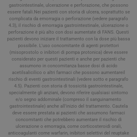
gastrointestinale, ulcerazione e perforazione, che possono
essere fatali.Nei pazienti con storia di ulcera, soprattutto se
complicata da emorragia o perforazione (vedere paragrafo
4.3), il rischio di emorragia gastrointestinale, ulcerazione o
perforazione è più alto con dosi aumentate di FANS. Questi
pazienti devono iniziare il trattamento con la dose più bassa
possibile. L'uso concomitante di agenti protettori
(misoprostolo o inibitori di pompa protonica) deve essere
considerato per questi pazienti e anche per pazienti che
assumono in concomitanza basse dosi di acido
acetilsalicilico o altri farmaci che possono aumentareil
rischio di eventi gastrointestinali (vedere sotto e paragrafo
4.5). Pazienti con storia di tossicità gastrointestinale,
specialmente gli anziani, devono riferire qualsiasi sintomo
e/o segno addominale (compreso il sanguinamento
gastrointestinale) anche all'inizio del trattamento. Cautela
deve essere prestata ai pazienti che assumono farmaci
concomitanti che potrebbero aumentare il rischio di
ulcerazione o emorragia, come corticosteroidi orali,
anticoagulanti come warfarin, inibitori selettivi del reuptake