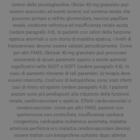
sintesi delle prostaglandine, Okitas 40 mg granulato può
essere associato ad eventi avversi sul sistema renale che
possono portare a nefrite glomerulare, necrosi papillare
renale, sindrome nefrotica ed insufficienza renale acuta
(vedere paragrafo 4.8). In pazienti con valori della funzione
epatica anormali o con storia di malattia epatica, i livelli di
transaminasi devono essere valutati periodicamente. Come
per altri FANS, Okitask 40 mg granulato può provocare
incrementi di alcuni parametri epatici e anche aumenti
significativi nelle SGOT e SGPT (vedere paragrafo 4.8). In
caso di aumento rilevante di tali parametri, la terapia deve
essere interrotta. Conl'uso di ketoprofene, sono stati riferiti
casi di ittero ed epatite (vedere paragrafo 4.8). I pazienti
anziani sono più predisposti alla riduzione della funzione
renale, cardiovascolare o epatica. Effetti cardiovascolari e
cerebrovascolari: come per altri FANS, pazienti con
ipertensione non controllata, insufficienza cardiaca
congestizia, cardiopatia ischemica accertata, malattia
arteriosa periferica e/o malattia cerebrovascolare devono
essere trattati con ketoprofene soltanto dopo attenta