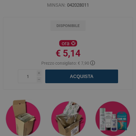
MINSAN:
042028011
DISPONIBILE
ora
€ 5,14
ⓘ
Prezzo consigliato:
€ 7,90
i
ACQUISTA
h