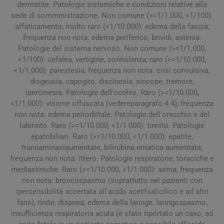
dermatite. Patologie sistemiche e condizioni relative alla
sede di somministrazione. Non comune (>=1/1.000, <1/100):
affaticamento; molto raro (<1/10.000): edema della faccia;
frequenza non nota: edema periferico, brividi, astenia.
Patologie del sistema nervoso. Non comune (>=1/1.000,
<1/100): cefalea, vertigine, sonnolenza; raro (>=1/10.000,
<1/1.000): parestesia; frequenza non nota: crisi convulsiva,
disgeusia, capogiro, discinesia, sincope, tremore,
ipercinesia. Patologie dell'occhio. Raro (>=1/10.000,
<1/1.000): visione offuscata (vedereparagrafo 4.4); frequenza
non nota: edema periorbitale. Patologie dell'orecchio e del
labirinto. Raro (>=1/10.000, <1/1.000): tinnito. Patologie
epatobiliari. Raro (>=1/10.000, <1/1.000): epatite,
transaminasiaumentate, bilirubina ematica aumentata;
frequenza non nota: ittero. Patologie respiratorie, toraciche e
mediastiniche. Raro (>=1/10.000, <1/1.000): asma; frequenza
non nota: broncospasmo (soprattutto nei pazienti con
ipersensibilità accertata all'acido acetilsalicilico e ad altri
fans), rinite, dispnea, edema della laringe, laringospasmo,
insufficienza respiratoria acuta (è stato riportato un caso, ad