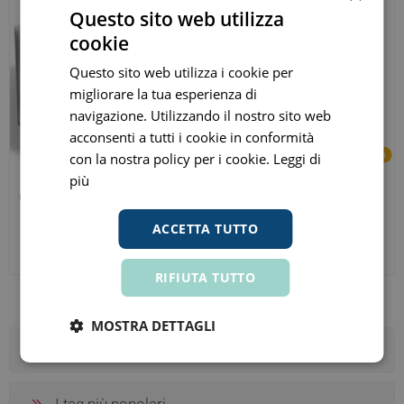
Questo sito web utilizza
cookie
Questo sito web utilizza i cookie per
migliorare la tua esperienza di
navigazione. Utilizzando il nostro sito web
acconsenti a tutti i cookie in conformità
con la nostra policy per i cookie.
Leggi di
più
Omikron Italia Neukron Ofta
Omikron Italia Triade
10 Flaconcini 10ml
Integratore Alimentare 30
ACCETTA TUTTO
compresse
€ 16,28
€ 15,58
ora
ora
Prezzo consigliato:
€ 18,50
Prezzo consigliato:
€ 16,40
RIFIUTA TUTTO
MOSTRA DETTAGLI
Categorie