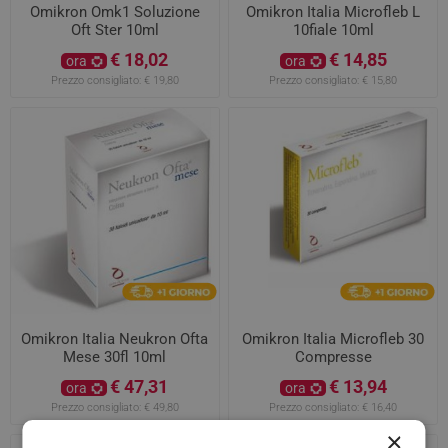
Omikron Omk1 Soluzione
Omikron Italia Microfleb L
Oft Ster 10ml
10fiale 10ml
€ 18,02
€ 14,85
ora
ora
Prezzo consigliato:
€ 19,80
Prezzo consigliato:
€ 15,80
Omikron Italia Neukron Ofta
Omikron Italia Microfleb 30
Mese 30fl 10ml
Compresse
€ 47,31
€ 13,94
ora
ora
Prezzo consigliato:
€ 49,80
Prezzo consigliato:
€ 16,40
×