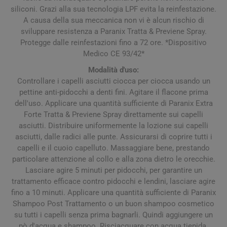
siliconi. Grazi alla sua tecnologia LPF evita la reinfestazione.
A causa della sua meccanica non vi è alcun rischio di
sviluppare resistenza a Paranix Tratta & Previene Spray.
Protegge dalle reinfestazioni fino a 72 ore. *Dispositivo
Medico CE 93/42*
Modalità d'uso:
Controllare i capelli asciutti ciocca per ciocca usando un
pettine anti-pidocchi a denti fini. Agitare il flacone prima
dell'uso. Applicare una quantità sufficiente di Paranix Extra
Forte Tratta & Previene Spray direttamente sui capelli
asciutti. Distribuire uniformemente la lozione sui capelli
asciutti, dalle radici alle punte. Assicurarsi di coprire tutti i
capelli e il cuoio capelluto. Massaggiare bene, prestando
particolare attenzione al collo e alla zona dietro le orecchie.
Lasciare agire 5 minuti per pidocchi, per garantire un
trattamento efficace contro pidocchi e lendini, lasciare agire
fino a 10 minuti. Applicare una quantità sufficiente di Paranix
Shampoo Post Trattamento o un buon shampoo cosmetico
su tutti i capelli senza prima bagnarli. Quindi aggiungere un
pò d'acqua e shampoo. Risciacquare con acqua tiepida.