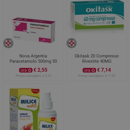
Nova Argentia
Okitask 20 Compresse
Paracetamolo 500mg 30
Rivestite 40MG
Compresse
€ 2,55
€ 7,14
ora
ora
Prezzo consigliato:
€ 5,10
Prezzo consigliato:
€ 11,90