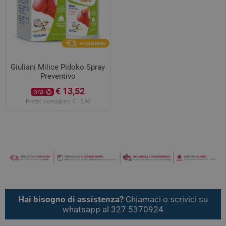
Giuliani Milice Pidoko Spray
Preventivo
€ 13,52
ora
Prezzo consigliato:
€ 15,90
Hai bisogno di assistenza?
Chiamaci o scrivici su
whatsapp al 327 5370924