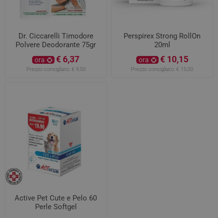
Dr. Ciccarelli Timodore
Perspirex Strong RollOn
Polvere Deodorante 75gr
20ml
€ 6,37
€ 10,15
ora
ora
Prezzo consigliato:
€ 9,50
Prezzo consigliato:
€ 15,00
Active Pet Cute e Pelo 60
Perle Softgel