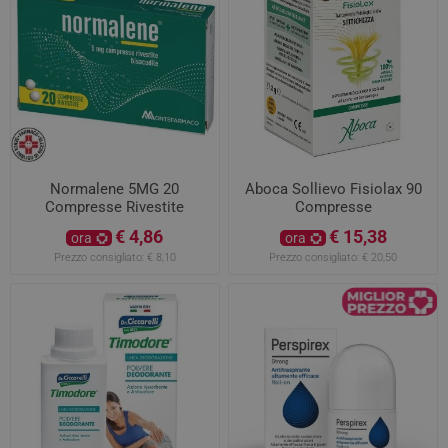
Normalene 5MG 20
Aboca Sollievo Fisiolax 90
Compresse Rivestite
Compresse
€ 4,86
€ 15,38
ora
ora
Prezzo consigliato:
€ 8,10
Prezzo consigliato:
€ 20,50