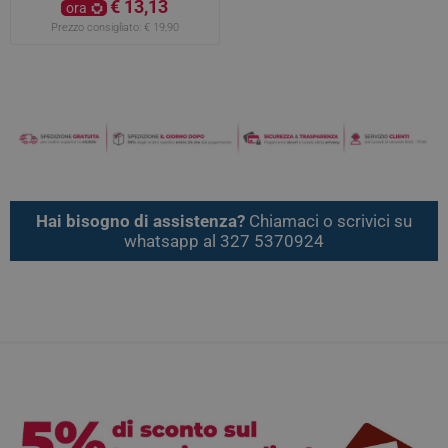
€ 13,13
ora
Prezzo consigliato:
€ 19,90
Hai bisogno di assistenza?
Chiamaci o scrivici su
whatsapp al 327 5370924