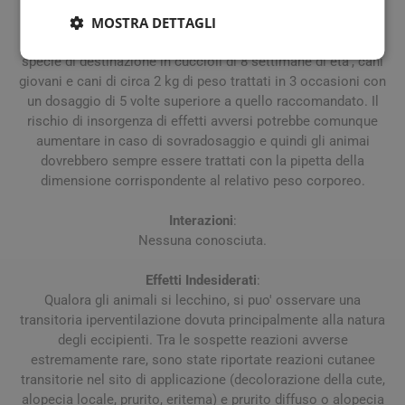
aver maneggiato il medicinale; non fumare, bere o mangiare
durante l'applicazione. Sovradosaggio: nessun effetto
MOSTRA DETTAGLI
avverso e' stato osservato in studi sulla sicurezza nella
specie di destinazione in cuccioli di 8 settimane di eta', cani
giovani e cani di circa 2 kg di peso trattati in 3 occasioni con
un dosaggio di 5 volte superiore a quello raccomandato. Il
rischio di insorgenza di effetti avversi potrebbe comunque
aumentare in caso di sovradosaggio e quindi gli animai
dovrebbero sempre essere trattati con la pipetta della
dimensione corrispondente al relativo peso corporeo.
Interazioni
:
Nessuna conosciuta.
Effetti Indesiderati
:
Qualora gli animali si lecchino, si puo' osservare una
transitoria iperventilazione dovuta principalmente alla natura
degli eccipienti. Tra le sospette reazioni avverse
estremamente rare, sono state riportate reazioni cutanee
transitorie nel sito di applicazione (decolorazione della cute,
alopecia locale, prurito, eritema) e prurito diffuso o alopecia