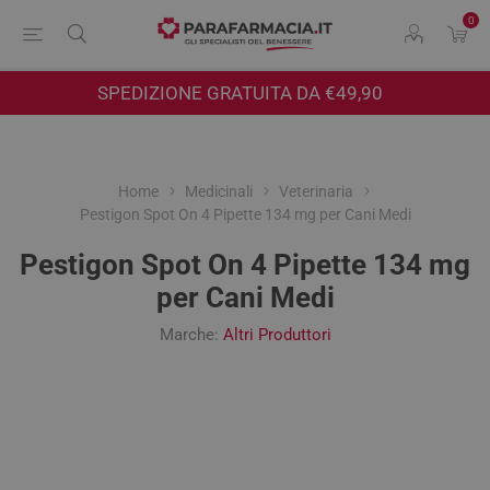
0
SPEDIZIONE GRATUITA DA €49,90
Home
Medicinali
Veterinaria
Pestigon Spot On 4 Pipette 134 mg per Cani Medi
Pestigon Spot On 4 Pipette 134 mg
per Cani Medi
Marche:
Altri Produttori