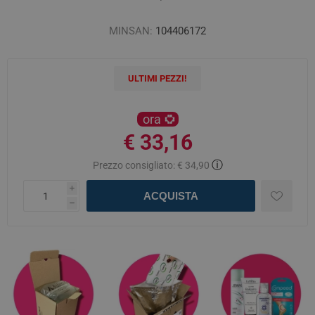
MINSAN:
104406172
ULTIMI PEZZI!
ora
€ 33,16
ⓘ
Prezzo consigliato:
€ 34,90
i
ACQUISTA
h