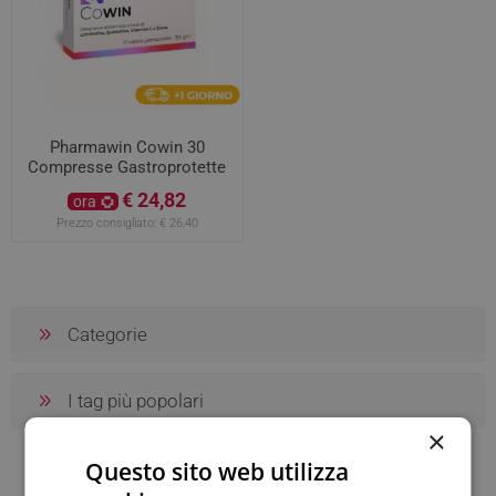
Pharmawin Cowin 30
Compresse Gastroprotette
€ 24,82
ora
Prezzo consigliato:
€ 26,40
Categorie
I tag più popolari
×
Questo sito web utilizza