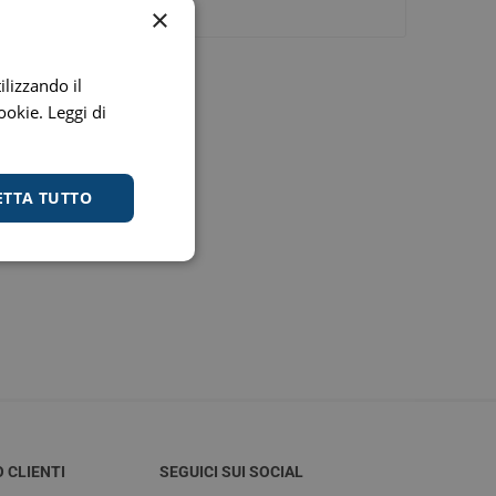
Stomaco e Intestino
×
 e Ragadi
Creme Piedi e Antiodore
ori
enità
Ossa e Articolazioni
ilizzando il
cookie.
Leggi di
ETTA TUTTO
per lo Sport
Stomaco e Intestino
Gonfiore e gas
Fermenti lattici e probiotici
Regolarità intestinale e
lassativi
O CLIENTI
SEGUICI SUI SOCIAL
Acidità, reflusso e