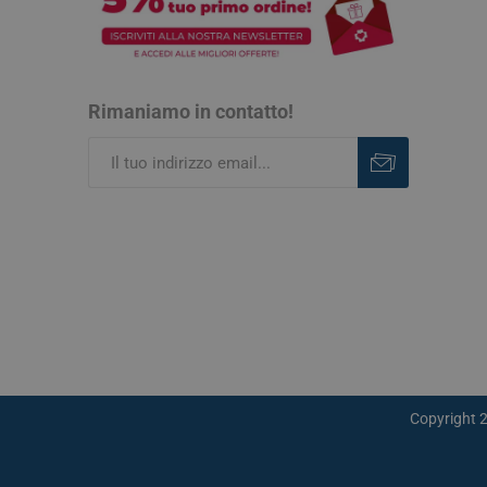
Rimaniamo in contatto!
Iscriviti
Rimuovi
Vie Urin
Cistite
Prostati
Benesser
Copyright 