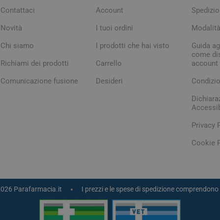
Contattaci
Account
Spedizio
Novità
I tuoi ordini
Modalit
Chi siamo
I prodotti che hai visto
Guida agl
come dis
Richiami dei prodotti
Carrello
account
Comunicazione fusione
Desideri
Condizio
Dichiara
Accessib
arie
Tonici e stimolanti
Capelli e U
Privacy 
Memoria e Concentrazione
Cookie P
te
e Vie Urinarie
2026 Parafarmacia.it
I prezzi e le spese di spedizione comprendono 