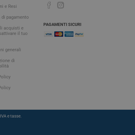
digestione
ni e Resi
Funzione epatica
à di pagamento
PAGAMENTI SICURI
i acquisti e
attivare il tuo
ni generali
zione di
ilità
nghie
Occhi e Vista
Policy
olicy
IVA e tasse.