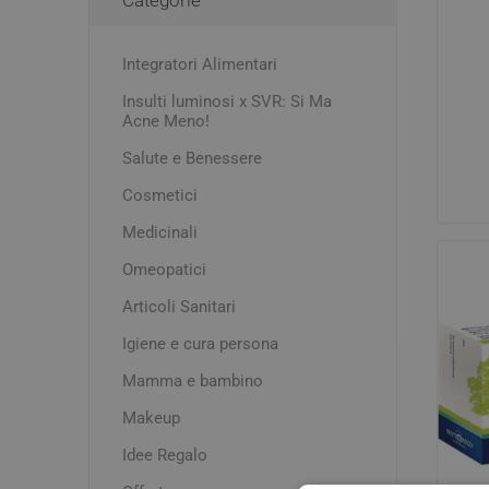
Acne e P
Igiene e cura persona
Dolori m
Creme C
Integratori Alimentari
Mal di t
Mamma e bambino
Detergen
Insulti luminosi x SVR: Si Ma
Makeup
Esfolian
Acne Meno!
Idratanti
Salute e Benessere
Occhi, Co
Pomate
Latti Arti
Macchie
Test di 
Cosmetici
Mascher
Medicinali
Rossore
Controll
Omeopatici
Disturbi
Trattame
Drenanti 
Smalti
Articoli Sanitari
Assorbi
Igiene e cura persona
e senso 
Contusio
Mamma e bambino
Distorsi
Makeup
Idee Regalo
Deodora