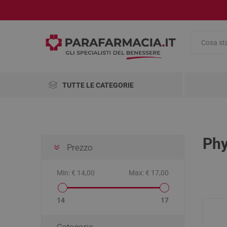
TUTTE LE CATEGORIE
Integratori Alimentari
Salute e Benessere
Ph
Prezzo
Cosmetici
AbbVie
Abiogen
Aboca
Pharma
Min:
€ 14,00
Max:
€ 17,00
Medicinali
Omeopatici
Alimenti
Antinau
Viso
Antinfia
Compre
Accessor
Disinfet
Pennelli
14
17
Cambio 
Analgesi
Antirugh
Mascher
Articoli Sanitari
Dolori m
Categorie