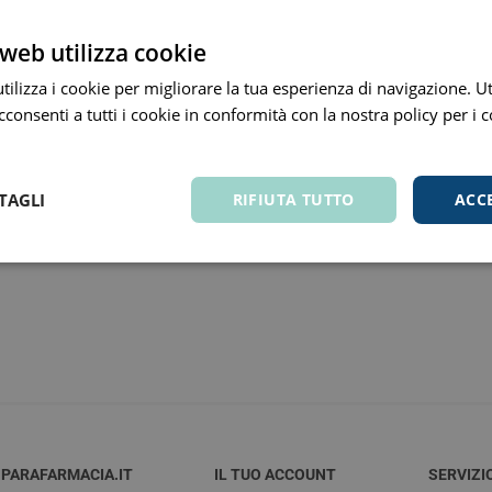
Integratore alimentare a base d
a e Raffreddore
i e Piedi
Notte e serenità
Orecchie
Solari
Creme Mani
 Creme Deo
vitamina E. Utile in caso di a
hie e Micosi
web utilizza cookie
diminuito apporto con la dieta d
arba
Protezione Molto Alta
Lozioni
rale Bimbo
Pulizia del Nasino
Access
contiene glutine.
danti
ola
Duroni
Multivitaminici a Sali
Notte e Ser
ilizza i cookie per migliorare la tua esperienza di navigazione. Ut
Protezione Alta
Roll On
Minerali
consenti a tutti i cookie in conformità con la nostra policy per i 
iuso
e
Protezione Media
e
Protezione Bassa
i Mani e Piedi
Solari per Bambini
TAGLI
RIFIUTA TUTTO
ACC
Doposole
Autoabbronzanti e
Intensificatori
olari
Sistema Immunitario
Integratori 
 Multivitaminici
Veterinaria
Per Cani
Per Gatti
Per Entrambi
PARAFARMACIA.IT
IL TUO ACCOUNT
SERVIZI