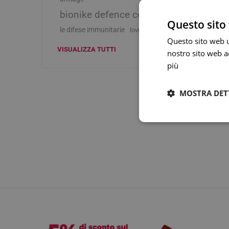
Influenz
Cura Man
Uomo
Latte e
bionike defence color
Febbre
Cura Ung
Questo sito 
Viso e B
Spray e 
Igiene O
le difese immunitarie
lovren
Antiossi
Mal di g
Calli e 
Questo sito web ut
Capelli
Stick e 
VISUALIZZA TUTTI
nostro sito web ac
Naso ch
Verruch
Corpo
più
Tosse
Vescich
Accessor
MOSTRA DET
Pelle e S
Tonici e