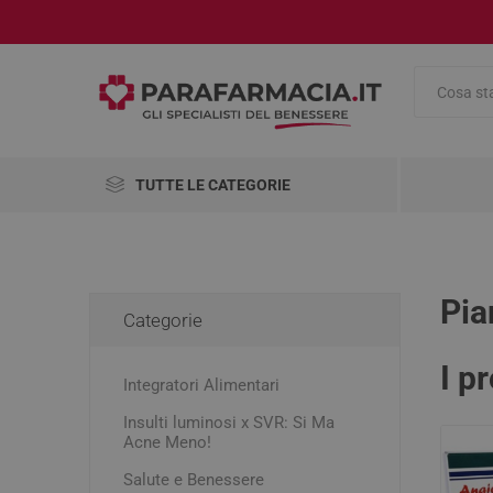
TUTTE LE CATEGORIE
Integratori Alimentari
Salute e Benessere
Pia
Categorie
Cosmetici
AbbVie
Abiogen
Aboca
I p
Pharma
Integratori Alimentari
Medicinali
Insulti luminosi x SVR: Si Ma
Omeopatici
Alimenti
Antinau
Viso
Antinfia
Compre
Accessor
Disinfet
Pennelli
Acne Meno!
Cambio 
Analgesi
Antirugh
Mascher
Articoli Sanitari
Salute e Benessere
Dolori m