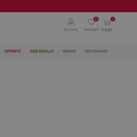
(0)
0
Account
Desideri
€ 0,00
OFFERTE
IDEE REGALO
BRAND
RECENSIONI
AG Pharma
Agave
Ahava
Farmaceutici
itoterapici
lenti
hi e Vista
tti e Medicazioni
ma
chi
Tosse, naso e gola
Naso e Orecchie
Labbra
Gola, Bocca, Denti e
Globuli
Elettromedicali
Igiene Orale
Makeup Labbra
 e Succhietti
Gengive
 Incontinenza
yeliner
Spray gola
Idratanti e Protettivi
Dentifrici
Lip Gloss