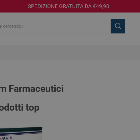
SPEDIZIONE GRATUITA DA €49,90
m Farmaceutici
Acarpia
Adegua
A-DERMA
Aftir
rodotti top
Farmaceutici
 speciali
sea
mmatori e
sse
i Sanitari
tanti e Detergenti
 e accessori
Circolazione e Microcircolo
Benessere Sessuale
Corpo
Allergie e Antistaminici
Fiale
Aghi e Siringhe
Sapone Mani
Makeup Viso
Naturali e f
Insettorepel
Capelli
Colliri, Occ
Gocce
Garze, Cero
Igiene Inti
Makeup Oc
del Pannolino
Biberon e Tettarelle
Ciucci
ci
e e Antiage
ine e Guanti
Emorroidi
Detergenti
Cipria, Terra e Fard
Shampoo
Pannoloni e
Mascara e E
estruali