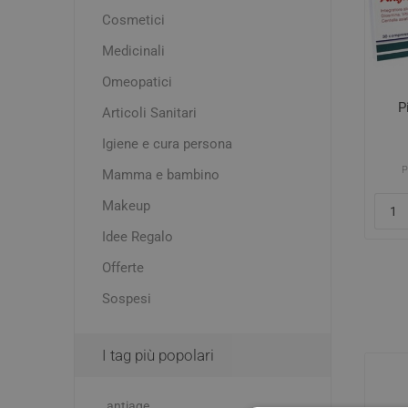
Acne e P
Cosmetici
Igiene e cura persona
Dolori m
Creme C
Medicinali
Mal di t
Mamma e bambino
Detergen
Omeopatici
Makeup
Esfolian
P
Articoli Sanitari
Idratanti
Occhi, Co
Pomate
Igiene e cura persona
Latti Arti
Macchie
Test di 
P
Mamma e bambino
Mascher
Makeup
Rossore
Controll
Disturbi
Idee Regalo
Trattame
Drenanti 
Smalti
Offerte
Assorbi
e senso 
Sospesi
Contusio
Distorsi
I tag più popolari
Deodora
antiage