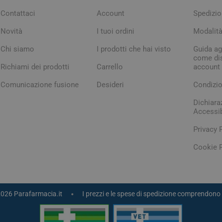
Contattaci
Account
Spedizio
Novità
I tuoi ordini
Modalit
Chi siamo
I prodotti che hai visto
Guida agl
come dis
Richiami dei prodotti
Carrello
account
Comunicazione fusione
Desideri
Condizio
Dichiara
Accessib
arie
Tonici e stimolanti
Capelli e U
Privacy 
Memoria e Concentrazione
Cookie P
te
e Vie Urinarie
2026 Parafarmacia.it
I prezzi e le spese di spedizione comprendono 