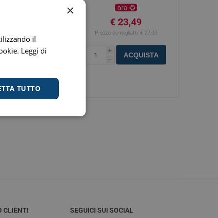
i colina, vitamina C e
Stomaco e Intestino
×
ora
 e Ragadi
Creme Piedi e Antiodore
umentato bisogno o
€ 23,49
i tali nutrienti. Non
ori
Prezzo consigliato:
€ 27,00
enità
Ossa e Articolazioni
ilizzando il
cookie.
Leggi di
i
ACQUISTA
h
ETTA TUTTO
per lo Sport
Stomaco e Intestino
Gonfiore e gas
Fermenti lattici e probiotici
Regolarità intestinale e
lassativi
O CLIENTI
SEGUICI SUI SOCIAL
Acidità, reflusso e