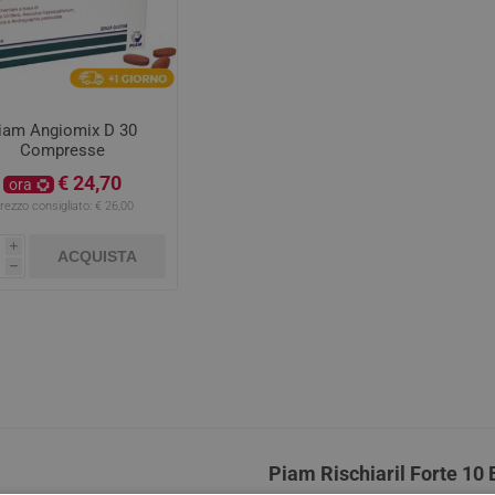
elle Grassa
Gambe pesanti
Anticellulite
Correttori
Balsami e 
Assorbenti
Matite Occh
uscolari
olorate
Benessere Cardiovascolare
Smagliature ed Elasticizzanti
Fondotinta
Colorazioni
Detergenti e
Ombretti
esta e emicrania
ti e Struccanti
Snellenti e Rassodanti
Primer e fissatori
Trattamenti
Lavande e O
Matite sopr
ti
Esfolianti e Scrub
Fissativi
Trattamenti 
iam Angiomix D 30
Lubrificanti
Compresse
 e Lenitivi
Idratanti e Nutrienti
Trattamenti
lliri e Vista
Cura della pelle
Sciroppi e Spray Nasali
Lassativi e
Trattamenti 
€ 24,70
ficiali
Allattamento e Postparto
Bagnet
ora
 Cutanee
Lenitivi e Protettivi
Protettivi
Gravidanza
Ortopedia
Autotest e a
rezzo consigliato:
€ 26,00
Deterg
e Viso
Gambe Pesanti
Emorroidi e
Solette comfort
i
Creme 
ACQUISTA
 e Couperose
Acque Profumate, Profumi e
o del peso
Ciclo Mestruale e
Protettivi e Correttivi del
Colesterolo
h
Olii
 Dermatologici
Menopausa
Disturbi Ginecologici
Piede
Disturbi Ve
Salviet
nti occhi
e anticellulite
Access
mento, metabolismo
di fame
ni, Ematomi e
Calze e Collant
Orecchini e 
oni
Piam Rischiaril Forte 10 
nti
Depilazione
Talco