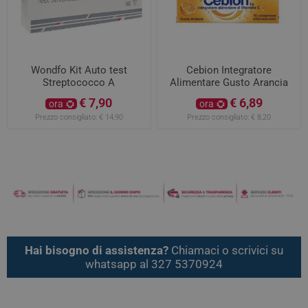
Wondfo Kit Auto test
Cebion Integratore
Streptococco A
Alimentare Gusto Arancia
10 Compresse
€ 7,90
€ 6,89
ora
ora
Effervescenti
Prezzo consigliato:
€ 14,90
Prezzo consigliato:
€ 8,20
Hai bisogno di assistenza?
Chiamaci o scrivici su
whatsapp al 327 5370924