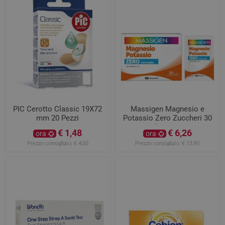
PIC Cerotto Classic 19X72
Massigen Magnesio e
mm 20 Pezzi
Potassio Zero Zuccheri 30
bustine
€ 1,48
€ 6,26
ora
ora
Prezzo consigliato:
€ 4,00
Prezzo consigliato:
€ 13,90