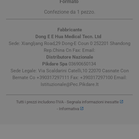
Formato
Confezione da 1 pezzo.
Fabbricante
Dong E E Hua Medical Tecn. Ltd
Sede: Xiangljang Road,29 Dong-E Coun 0 252201 Shandong
Rep.China Cn Fax: Email:
Distributore Nazionale
Pikdare Spa
03690650134
Sede Legale: Via Scaldarini Catelli,10 22070 Casnate Con
Bernate Co +390317297111 Fax: +390317297100 Email:
Istituzionale@Pec.Pikdare.It
Tutti i prezzi includono l'IVA -
Segnala informazioni inesatte
-
Informativa