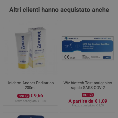
Altri clienti hanno acquistato anche
Uniderm Anonet Pediatrico
Wiz biotech Test antigenico
200ml
rapido SARS-COV-2
€ 9,66
ora
ora
A partire da € 1,09
Prezzo consigliato:
€ 13,80
Prezzo consigliato:
€ 1,69