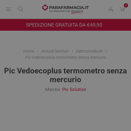
0
SPEDIZIONE GRATUITA DA €49,90
Home
Articoli Sanitari
Elettromedicali
Pic Vedoecoplus termometro senza mercurio
Pic Vedoecoplus termometro senza
mercurio
Marche:
Pic Solution