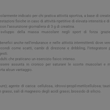
a e Raffreddore
i e Piedi
Notte e serenità
Orecchie
Solari
Creme Mani
 Creme Deo
hie e Micosi
arba
Protezione Molto Alta
Lozioni
rale Bimbo
Pulizia del Nasino
Access
olarmente indicato per chi pratica attività sportiva, a base di creat
danti
ola
Duroni
Multivitaminici a Sali
Notte e Ser
Protezione Alta
Roll On
tazioni fisiche in caso di attività ripetitive di elevata intensità e d
Minerali
iuso
e
 con l’assunzione giornaliera di 3 g di creatina.
Protezione Media
 sviluppo della massa muscolare negli sport di forza grazi
e
Protezione Bassa
i Mani e Piedi
benefici anche nell’endurance e nelle attività intermittenti dove 
Solari per Bambini
econdi come scatti, cambi di direzione e dribbling, l’integratore
Doposole
esti.
adulti che praticano un esercizio fisico intenso.
Autoabbronzanti e
Intensificatori
ssere assunta in cronico per saturare le scorte muscolari e ma
rta alcun vantaggio.
olari
Sistema Immunitario
Integratori 
 Multivitaminici
Veterinaria
e); agente di carica: cellulosa, idrossi-propil-metilcellulosa; taur
Per Cani
i grassi, sali di magnesio degli acidi grassi, biossido di silicio.
Per Gatti
Per Entrambi