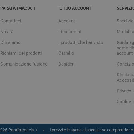
PARAFARMACIA.IT
IL TUO ACCOUNT
SERVIZI
Contattaci
Account
Spedizio
Novità
I tuoi ordini
Modalit
Chi siamo
I prodotti che hai visto
Guida agl
come dis
Richiami dei prodotti
Carrello
account
Comunicazione fusione
Desideri
Condizio
Dichiara
Accessib
Privacy 
Cookie P
2026 Parafarmacia.it
I prezzi e le spese di spedizione comprendono 