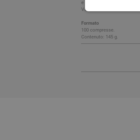
e lontano da fonti di calore.
Validità a confezionamento 
Formato
100 compresse.
Contenuto: 145 g.