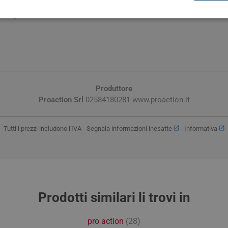
integro: 24 mesi.
Produttore
Proaction Srl
02584180281 www.proaction.it
Tutti i prezzi includono l'IVA -
Segnala informazioni inesatte
-
Informativa
Prodotti similari li trovi in
pro action
(28)