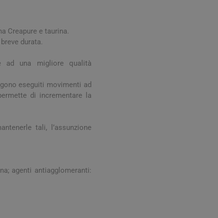
Stomaco e Intestino
 e Ragadi
Creme Piedi e Antiodore
ori
ina Creapure e taurina.
enità
Ossa e Articolazioni
i breve durata.
e ad una migliore qualità
vengono eseguiti movimenti ad
 permette di incrementare la
ntenerle tali, l’assunzione
per lo Sport
Stomaco e Intestino
Gonfiore e gas
ina; agenti antiagglomeranti:
Fermenti lattici e probiotici
Regolarità intestinale e
lassativi
Acidità, reflusso e