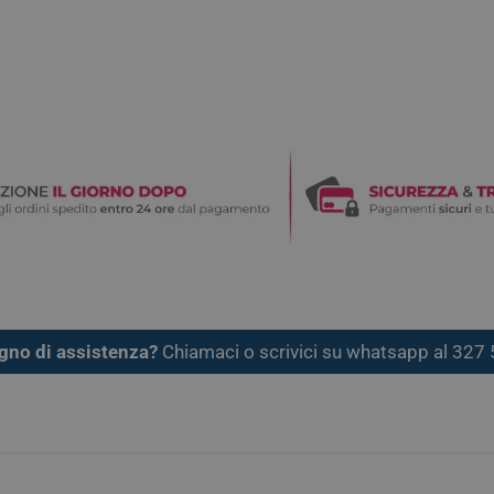
gno di assistenza?
Chiamaci o scrivici su whatsapp al 32