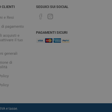
O CLIENTI
SEGUICI SUI SOCIAL
ni e Resi
à di pagamento
PAGAMENTI SICURI
i acquisti e
attivare il tuo
ni generali
zione di
ilità
Policy
olicy
IVA e tasse.