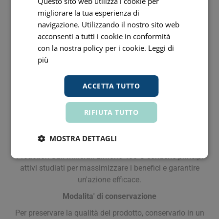
Questo sito web utilizza i cookie per
migliorare la tua esperienza di
Specifiche
navigazione. Utilizzando il nostro sito web
Proaction Sali Minerali Limone 400 G è stato sviluppato
acconsenti a tutti i cookie in conformità
con ingredienti selezionati per garantire sicurezza ed
con la nostra policy per i cookie.
Leggi di
efficacia. Ogni componente è testato per offrire il
più
massimo beneficio. La formula avanzata assicura
un'azione mirata e di lunga durata. Perfetto per chi cerca
ACCETTA TUTTO
un prodotto affidabile e di alta qualità. Le sue
caratteristiche uniche lo rendono ideale per chi cerca
qualità e affidabilità, con un utilizzo sicuro e risultati
RIFIUTA TUTTO
garantiti.
MOSTRA DETTAGLI
Composizione
Proaction Sali Minerali Limone 400 G contiene principi
attivi studiati per massimizzare i benefici e garantire
un'azione efficace.
Modalita' di conservazione
Per preservare la qualità del prodotto, conservarlo in un