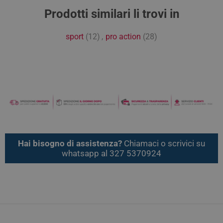
Prodotti similari li trovi in
sport
(12)
,
pro action
(28)
Hai bisogno di assistenza?
Chiamaci o scrivici su
whatsapp al 327 5370924