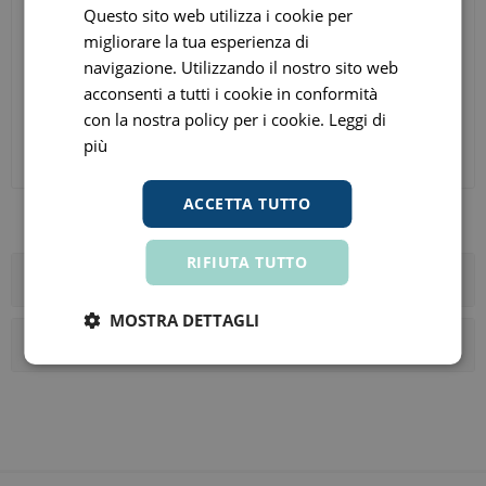
Questo sito web utilizza i cookie per
migliorare la tua esperienza di
navigazione. Utilizzando il nostro sito web
acconsenti a tutti i cookie in conformità
Portapillole Giornaliero
Pillbox Portapillole con
Pillbox City Verde
Custodia
con la nostra policy per i cookie.
Leggi di
più
€ 5,02
€ 2,98
ora
ora
Prezzo consigliato:
€ 5,90
Prezzo consigliato:
€ 3,50
ACCETTA TUTTO
RIFIUTA TUTTO
Categorie
MOSTRA DETTAGLI
I tag più popolari