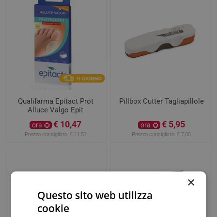
Qualifarma Epitact Prot
Pillbox Cutter Tagliapillole
Alluce Valgo Epit
€ 10,47
€ 5,95
ora
ora
Prezzo consigliato:
€ 11,52
Prezzo consigliato:
€ 7,00
×
Questo sito web utilizza
cookie