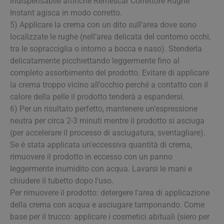
indispensabile affinché Remescar Correttore Rughe
Instant agisca in modo corretto.
5) Applicare la crema con un dito sull’area dove sono
localizzate le rughe (nell’area delicata del contorno occhi,
tra le sopracciglia o intorno a bocca e naso). Stenderla
delicatamente picchiettando leggermente fino al
completo assorbimento del prodotto. Evitare di applicare
la crema troppo vicino all’occhio perché a contatto con il
calore della pelle il prodotto tenderà a espandersi.
6) Per un risultato perfetto, mantenere un'espressione
neutra per circa 2-3 minuti mentre il prodotto si asciuga
(per accelerare il processo di asciugatura, sventagliare).
Se è stata applicata un'eccessiva quantità di crema,
rimuovere il prodotto in eccesso con un panno
leggermente inumidito con acqua. Lavarsi le mani e
chiudere il tubetto dopo l'uso.
Per rimuovere il prodotto: detergere l'area di applicazione
della crema con acqua e asciugare tamponando. Come
base per il trucco: applicare i cosmetici abituali (siero per