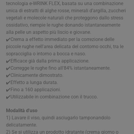
tecnologia e-WRINK FLEX, basata su una combinazione
unica di estratti di alghe rosse, minerali d’argilla, zuccheri
vegetali e molecole naturali che proteggono dallo stress
ossidativo, riempie le rughe donando istantaneamente
alla pelle un aspetto più liscio e giovane.
✔️​Crema a effetto immediato per la correzione delle
piccole rughe nell'area delicata del contorno occhi, tra le
sopracciglia o intorno a bocca e naso.
✔️​Efficace già dalla prima applicazione.
✔️​Corregge le rughe fino all'84% istantaneamente.
✔️​Clinicamente dimostrato.
✔️​Effetto a lunga durata.
✔️​Fino a 160 applicazioni.
✔️​Utilizzabile in combinazione con il trucco.
Modalità d'uso
1) Lavare il viso, quindi asciugarlo tamponandolo
delicatamente.
2) Se si utilizza un prodotto idratante (crema giorno o