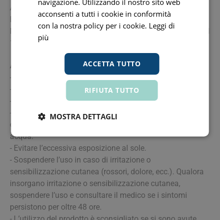
navigazione. Utilizzando il nostro sito web
Alcohol, Alteromonas Ferment Extract, Chondrus Crispus
acconsenti a tutti i cookie in conformità
Extract, Lithothamnion Calcareum Extract,
con la nostra policy per i cookie.
Leggi di
Methylparaben, Ethylparaben, Propylparaben, CI 16035, CI
più
19140.
ACCETTA TUTTO
Avvertenze
- Tenere il prodotto fuori dalla portata dei bambini.
- Utilizzare solo come specificamente indicato.
RIFIUTA TUTTO
- Solo per uso esterno.
- Evitare il contatto con occhi e mucose. In caso di
MOSTRA DETTAGLI
contatto con gli occhi lavare abbondantemente con
acqua.
- Evitare l’eccessiva esposizione al sole.
- Sospendere l’uso in caso di irritazione o
sensibilizzazione cutanea (rossori, dolore, ecc.). Qualora
insorgano irritazione o sensibilizzazione cutanea,
sospendere l’uso e consultare il medico se i sintomi
persistono per oltre 48 ore.
- L’utilizzo del prodotto è sconsigliato se si sono avute