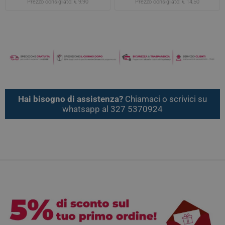
Prezzo consigliato:
€ 9,90
Prezzo consigliato:
€ 14,50
25g
Hai bisogno di assistenza?
Chiamaci o scrivici su
whatsapp al 327 5370924