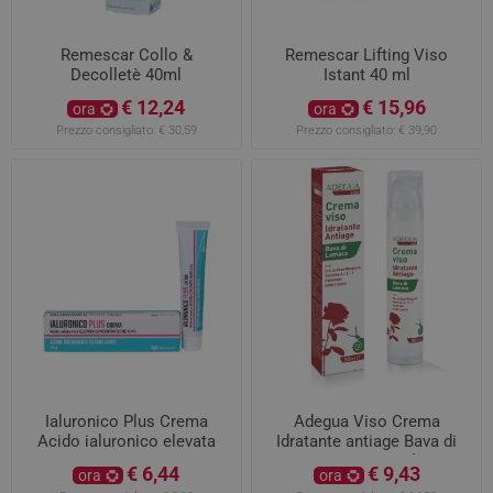
Remescar Collo &
Remescar Lifting Viso
Decolletè 40ml
Istant 40 ml
€ 12,24
€ 15,96
ora
ora
Prezzo consigliato:
€ 30,59
Prezzo consigliato:
€ 39,90
Ialuronico Plus Crema
Adegua Viso Crema
Acido ialuronico elevata
Idratante antiage Bava di
concentrazione 0,4% azione
Lumaca 50ml
€ 6,44
€ 9,43
ora
ora
rigenerane ed emolliente