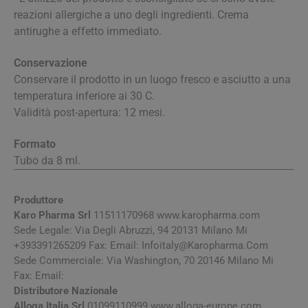
reazioni allergiche a uno degli ingredienti. Crema
antirughe a effetto immediato.
Conservazione
Conservare il prodotto in un luogo fresco e asciutto a una
temperatura inferiore ai 30 C.
Validità post-apertura: 12 mesi.
Formato
Tubo da 8 ml.
Produttore
Karo Pharma Srl
11511170968 www.karopharma.com
Sede Legale: Via Degli Abruzzi, 94 20131 Milano Mi
+393391265209 Fax: Email:
Infoitaly@Karopharma.Com
Sede Commerciale: Via Washington, 70 20146 Milano Mi
Fax: Email:
Distributore Nazionale
Alloga Italia Srl
01099110999 www.alloga-europe.com