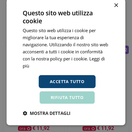
×
Questo sito web utilizza
Restivoil Shampoo
Restivoil Zero Forfora
cookie
Antiforfora Capelli Secchi
Shampoo 150ml
250ml
Questo sito web utilizza i cookie per
€ 11,92
€ 11,92
ora
ora
migliorare la tua esperienza di
Prezzo consigliato:
€ 14,90
Prezzo consigliato:
€ 14,90
navigazione. Utilizzando il nostro sito web
acconsenti a tutti i cookie in conformità
con la nostra policy per i cookie.
Leggi di
più
ACCETTA TUTTO
RIFIUTA TUTTO
MOSTRA DETTAGLI
Restivoil Olio Shampoo
Restivoil Olio Shampoo
Lavaggi Frequenti Nutritivo
Lavaggi Frequenti
250ml
Sebonormalizzante 250ml
€ 11,92
€ 11,92
ora
ora