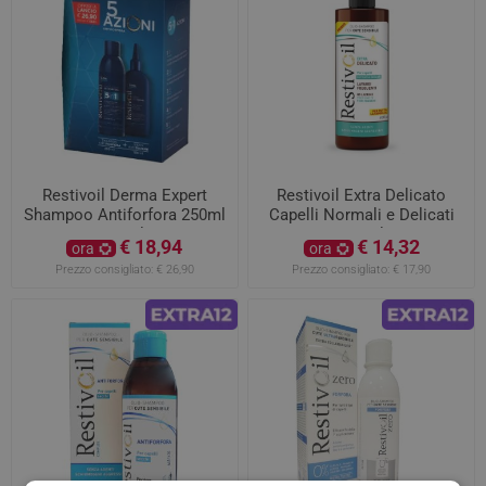
Restivoil Derma Expert
Restivoil Extra Delicato
Shampoo Antiforfora 250ml
Capelli Normali e Delicati
e Siero 150ml 5 azioni
400ml
€ 18,94
€ 14,32
ora
ora
Prezzo consigliato:
€ 26,90
Prezzo consigliato:
€ 17,90