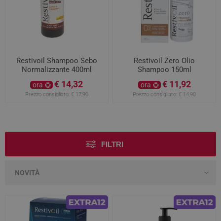
Restivoil Shampoo Sebo
Restivoil Zero Olio
Normalizzante 400ml
Shampoo 150ml
€ 14,32
€ 11,92
ora
ora
Prezzo consigliato:
€ 17,90
Prezzo consigliato:
€ 14,90
FILTRI