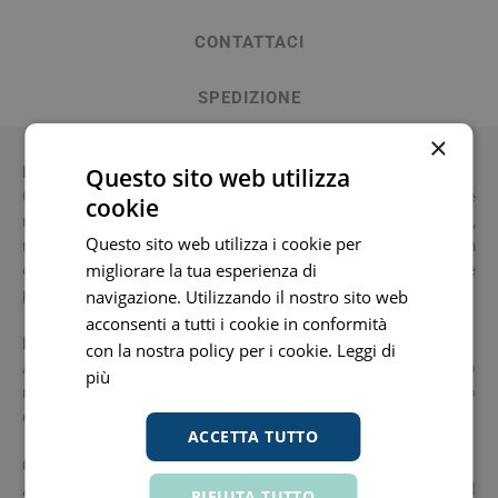
CONTATTACI
SPEDIZIONE
×
Descrizione
Questo sito web utilizza
Crema sterile dall’azione protettiva, emolliente, lenitiva e
cookie
reidratante, favorisce l’omeostasi della barriera cutanea,
Questo sito web utilizza i cookie per
riducendo prurito, bruciore ed altri discomfort. Indicata in
migliorare la tua esperienza di
caso di intolleranza ai comuni prodotti cosmetici e
predisposizione a manifestazioni allergiche o eczematose.
navigazione. Utilizzando il nostro sito web
acconsenti a tutti i cookie in conformità
Modalità d'uso
con la nostra policy per i cookie.
Leggi di
Applicare sulle aree da trattare, mattino e sera o secondo
più
necessità. Dopo l’uso, pulire accuratamente il tasto
erogatore e chiudere con l’apposito tappo.
ACCETTA TUTTO
Componenti
Aqua (water), caprylic/capric triglyceride, glycerin, cetearyl
RIFIUTA TUTTO