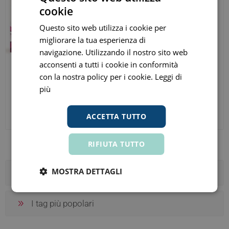
cookie
Questo sito web utilizza i cookie per
migliorare la tua esperienza di
navigazione. Utilizzando il nostro sito web
acconsenti a tutti i cookie in conformità
con la nostra policy per i cookie.
Leggi di
Sandoz Respecta 10
Lattulosio Sandoz 66,7%
più
Compresse
Sciroppo 180ml
€ 17,82
€ 3,62
ora
ora
ACCETTA TUTTO
Prezzo consigliato:
€ 18,00
Prezzo consigliato:
€ 8,05
RIFIUTA TUTTO
MOSTRA DETTAGLI
Categorie
I tag più popolari