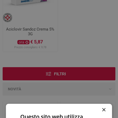
Aciclovir Sandoz Crema 5%
3G
€ 5,87
ora
Prezzo consigliato:
€ 9,78
FILTRI
×
Questo sito web utilizza