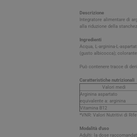
Influenz
Cura Man
Uomo
Latte e
Febbre
Cura Ung
Descrizione
Viso e B
Spray e 
Igiene O
Integratore alimentare di a
Antiossi
Mal di g
Calli e 
Capelli
Stick e 
alla riduzione della stanch
Naso ch
Verruch
Corpo
Ingredienti
Tosse
Vescich
Acqua, L-arginina-L-aspartat
Accessor
(gusto albicocca); colorant
Può contenere tracce di deri
Caratteristiche nutrizionali
Valori medi
Pelle e S
Arginina aspartato
equivalente a: arginina
Tonici e
Vitamina B12
*VNR: Valori Nutritivi di Rif
Modalità d'uso
Adulti: la dose raccomandata 