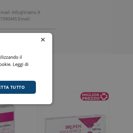
Email:
Info@Viatris.It
97390445 Email:
×
ilizzando il
cookie.
Leggi di
ETTA TUTTO