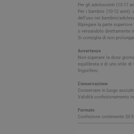
Per gli adolescenti (13-17 an
Per i bambini (10-12 anni):
dell'uso nei bambini/adolesce
Ripiegare la parte superiore
o versandolo direttamente i
Si consiglia di non prolungar
Avvertenze
Non superare la dose giornal
equilibrata e di uno stile di
Vie Urin
frigorifero.
Cistite
Conservazione
Prostati
Conservare in luogo asciutto
Validità confezionamento in
Benesser
Formato
Confezione contenente 20 fi