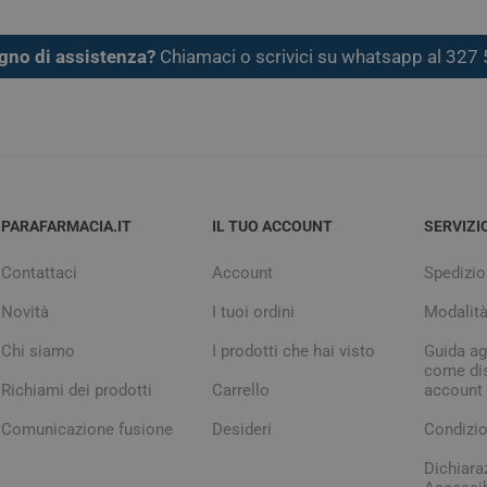
gno di assistenza?
Chiamaci o scrivici su whatsapp al 32
PARAFARMACIA.IT
IL TUO ACCOUNT
SERVIZI
Contattaci
Account
Spedizio
Novità
I tuoi ordini
Modalit
Chi siamo
I prodotti che hai visto
Guida agl
come dis
Richiami dei prodotti
Carrello
account
Comunicazione fusione
Desideri
Condizio
Dichiara