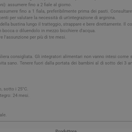
ni): assumere fino a 2 fiale al giorno.
 assumere fino a 1 fiala, preferibilmente prima dei pasti. Consult
nti per valutare la necessità di un'integrazione di arginina.
 della bustina lungo il tratteggio, strappare e bere direttamente. Il
n bocca o diluendolo in mezzo bicchiere d'acqua.
e l'assunzione per più di tre mesi.
iera consigliata. Gli integratori alimentari non vanno intesi come so
 vita sano. Tenere fuori dalla portata dei bambini al di sotto dei 3 
arie
Tonici e stimolanti
Capelli e U
Memoria e Concentrazione
te
, sotto i 25°C.
tegro: 24 mesi.
e Vie Urinarie
ale.
Produttore