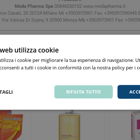
Meda Pharma Spa
00846530152 www.medapharma.it
lice Casati, 20 20124 Milano Mi +3903973901 Fax: +390397390445 
: Via Valosa Di Sopra, 9 20900 Monza Mb +3903973901 Fax: +3903
Tutti i prezzi includono l'IVA -
Segnala informazioni inesatte
-
Informativa
web utilizza cookie
ilizza i cookie per migliorare la tua esperienza di navigazione. Ut
consenti a tutti i cookie in conformità con la nostra policy per i 
Altri clienti hanno acquistato anche
TAGLI
RIFIUTA TUTTO
ACC