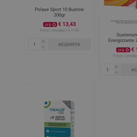
Polase Sport 10 Bustine
200gr
€ 13,43
ora
Prezzo consigliato:
€ 17,90
Sustenium
Energizzante 
i
ACQUISTA
h
€ 
ora
Prezzo consiglia
i
AC
h