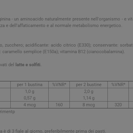
a e Raffreddore
i e Piedi
Notte e serenità
Orecchie
Solari
Creme Mani
 Creme Deo
hie e Micosi
arba
Protezione Molto Alta
Lozioni
rale Bimbo
Pulizia del Nasino
Access
rginina - un aminoacido naturalmente presente nell'organismo - e vi
danti
ola
Duroni
Multivitaminici a Sali
Notte e Ser
Protezione Alta
Roll On
ezza e dell'affaticamento e al normale metabolismo energetico.
Minerali
iuso
e
Protezione Media
e
Protezione Bassa
o, zucchero; acidificante: acido citrico (E330); conservante: sorb
i Mani e Piedi
e: caramello semplice (E150a); vitamina B12 (cianocobalamina).
Solari per Bambini
Doposole
vati del
latte e solfiti
.
Autoabbronzanti e
Intensificatori
per 1 bustina
%VNR*
per 2 bustine
%VNR*
olari
Sistema Immunitario
Integratori 
1,0 g
2,0 g
0,57 g
1,14 g
 Multivitaminici
Veterinaria
4 mcg
160
8 mcg
320
Per Cani
erimentp
Per Gatti
Per Entrambi
è di 3 fiale al giorno, preferibilmente prima dei pasti.