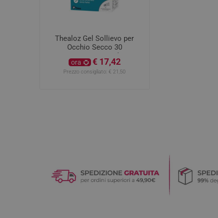
Thealoz Gel Sollievo per
Occhio Secco 30
contenitori monodose
€ 17,42
ora
Prezzo consigliato:
€ 21,50