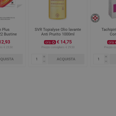
 Plus
SVR Topialyse Olio lavante
Tachipi
22 Bustine
Anti Prurito 1000ml
Co
12,93
€ 14,75
ora
ora
to:
€ 23,50
Prezzo consigliato:
€ 29,50
Prezzo co
i
i
QUISTA
ACQUISTA
h
h