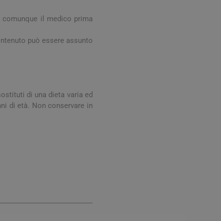
digestione
Funzione epatica
are comunque il medico prima
 contenuto può essere assunto
stituti di una dieta varia ed
anni di età. Non conservare in
nghie
Occhi e Vista