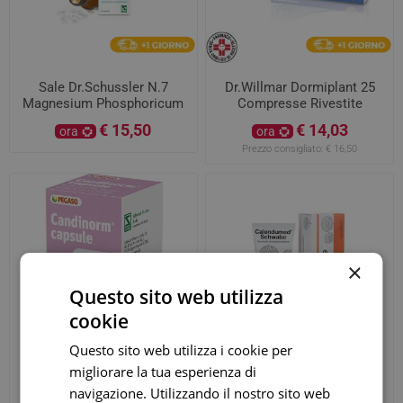
Sale Dr.Schussler N.7
Dr.Willmar Dormiplant 25
Magnesium Phosphoricum
Compresse Rivestite
D6 200 Compresse
160Mg+80Mg
€ 15,50
€ 14,03
ora
ora
Prezzo consigliato:
€ 16,50
×
Questo sito web utilizza
cookie
Questo sito web utilizza i cookie per
migliorare la tua esperienza di
Schwabe Candinorm 30
Calendumed Schwabe
navigazione. Utilizzando il nostro sito web
Compresse
Pomata 50gr