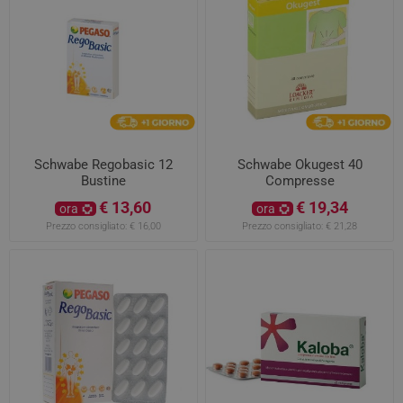
Schwabe Regobasic 12
Schwabe Okugest 40
Bustine
Compresse
€ 13,60
€ 19,34
ora
ora
Prezzo consigliato:
€ 16,00
Prezzo consigliato:
€ 21,28