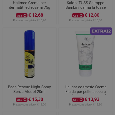
Halimed Crema per
KalobaTUSS Sciroppo
dermatiti ed eczemi 75g
Bambini calma la tosse
secca e grassa
€ 12,68
€ 12,80
ora
ora
Prezzo consigliato:
€ 16,90
Prezzo consigliato:
€ 16,00
Bach Rescue Night Spray
Halicar cosmetic Crema
Senza Alcool 20ml
Fluida per pelle secca a
tendenza atopica 200ml
€ 15,30
€ 13,93
ora
ora
Prezzo consigliato:
€ 18,00
Prezzo consigliato:
€ 19,90