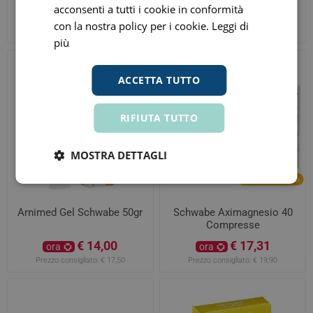
acconsenti a tutti i cookie in conformità
€ 22,05
€ 13,20
ora
ora
con la nostra policy per i cookie.
Leggi di
Prezzo consigliato:
€ 24,50
Prezzo consigliato:
€ 16,50
più
ACCETTA TUTTO
RIFIUTA TUTTO
MOSTRA DETTAGLI
Arnimed Gel Schwabe 50gr
Schwabe Aximagnesio 40
Compresse
€ 14,00
€ 17,31
ora
ora
Prezzo consigliato:
€ 17,50
Prezzo consigliato:
€ 19,90