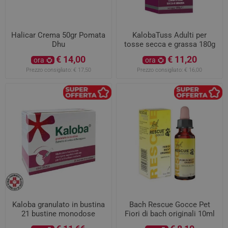
Halicar Crema 50gr Pomata
KalobaTuss Adulti per
Dhu
tosse secca e grassa 180g
€ 14,00
€ 11,20
ora
ora
Prezzo consigliato:
€ 17,50
Prezzo consigliato:
€ 16,00
Kaloba granulato in bustina
Bach Rescue Gocce Pet
21 bustine monodose
Fiori di bach originali 10ml